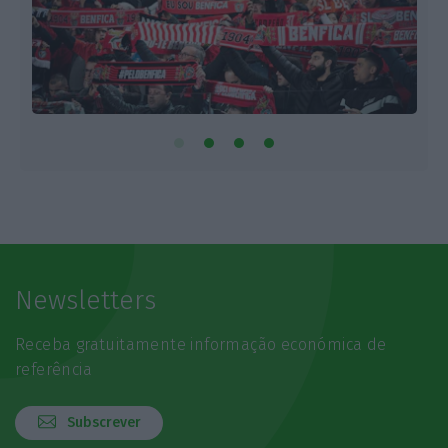
Newsletters
Receba gratuitamente informação económica de
referência
Subscrever