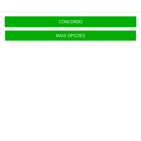
Transparência salarial: guia prático em quatro
fases
CONCORDO
13:48
MAIS OPÇÕES
Economia dos EUA desilude e perde 23 mil
empregos em julho
13:12
Oposição endurece tom contra Luís Neves
12:55
DST foi escolhida por PJ e MAI por ter “o preço
mais baixo”
12:48
Bruxelas reforça IRIS 2 com 66 novos satélites