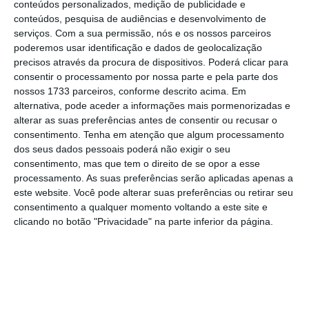
às forças comunistas.
Tsai, que centrou a
conteúdos personalizados, medição de publicidade e
conteúdos, pesquisa de audiências e desenvolvimento de
campanha na ideia de que Taipé deve resistir
serviços.
Com a sua permissão, nós e os nossos parceiros
às ameaças e autoritarismo do regime chinês
,
poderemos usar identificação e dados de geolocalização
venceu as presidenciais, no sábado passado,
precisos através da procura de dispositivos. Poderá clicar para
consentir o processamento por nossa parte e pela parte dos
com 57,1% dos votos.
nossos 1733 parceiros, conforme descrito acima. Em
alternativa, pode aceder a informações mais pormenorizadas e
A líder obteve 8,2 milhões de votos, mais do
alterar as suas preferências antes de consentir ou recusar o
consentimento.
Tenha em atenção que algum processamento
que quando foi eleita em 2016, num sinal de
dos seus dados pessoais poderá não exigir o seu
que a opinião publica de Taiwan é cada vez
consentimento, mas que tem o direito de se opor a esse
mais avessa a uma reunificação com o
processamento. As suas preferências serão aplicadas apenas a
este website. Você pode alterar suas preferências ou retirar seu
continente chinês.
consentimento a qualquer momento voltando a este site e
clicando no botão "Privacidade" na parte inferior da página.
A China nunca escondeu o desejo de uma
mudança do poder na ilha, face às posições do
partido de Tsai, o Partido Progressista
Democrático (PPD)
, que rejeita o chamado