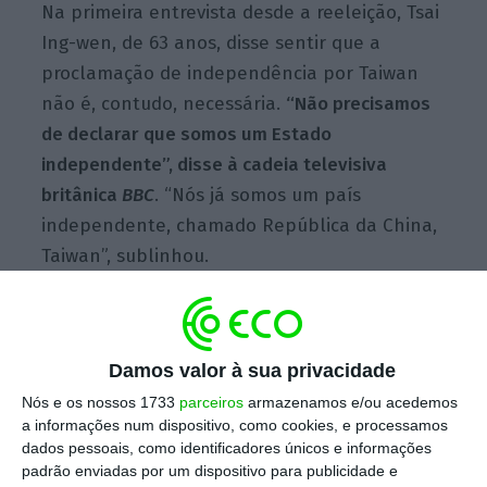
Na primeira entrevista desde a reeleição, Tsai
Ing-wen, de 63 anos, disse sentir que a
proclamação de independência por Taiwan
não é, contudo, necessária.
“Não precisamos
de declarar que somos um Estado
independente”, disse à cadeia televisiva
britânica
BBC
. “Nós já somos um país
independente, chamado República da China,
Taiwan”, sublinhou.
Apesar de historicamente chinês, Taiwan
funciona como um território autónomo desde
Damos valor à sua privacidade
1949, altura em que o antigo governo
Nós e os nossos 1733
parceiros
armazenamos e/ou acedemos
a informações num dispositivo, como cookies, e processamos
nacionalista de Chiang Kai-shek se refugiou
dados pessoais, como identificadores únicos e informações
na ilha, após a derrota na guerra civil frente
padrão enviadas por um dispositivo para publicidade e