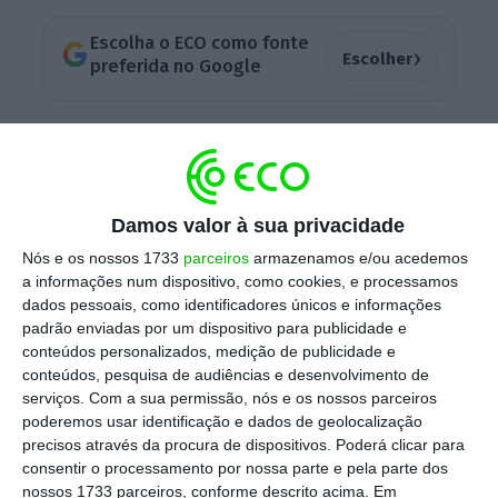
Escolha o ECO como fonte
›
Escolher
preferida no Google
O
crescimento da economia norte-americana
abrandou para 2,3% em 2019
, ficando aquém
da meta de 3% do governo de Donald Trump,
Damos valor à sua privacidade
apesar de corresponder às expectativas dos
Nós e os nossos 1733
parceiros
armazenamos e/ou acedemos
analistas. As tensões comerciais com a China
a informações num dispositivo, como cookies, e processamos
prejudicaram o investimento das empresas e
dados pessoais, como identificadores únicos e informações
o desempenho da economia.
padrão enviadas por um dispositivo para publicidade e
conteúdos personalizados, medição de publicidade e
conteúdos, pesquisa de audiências e desenvolvimento de
serviços.
Com a sua permissão, nós e os nossos parceiros
Perante este cenário, o
índice de referência
poderemos usar identificação e dados de geolocalização
S&P 500 está a cair 0,67% para 3.251,29
precisos através da procura de dispositivos. Poderá clicar para
pontos
, acompanhando pelo tecnológico
consentir o processamento por nossa parte e pela parte dos
nossos 1733 parceiros, conforme descrito acima. Em