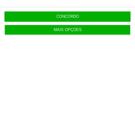
de Neves
CONCORDO
MAIS OPÇÕES
Populares
APPM Marketing Awards atingem 290
candidaturas em 2026
4 Agosto 2026
Hoje nas notícias: certificados de aforro, Luís
Neves e Gaia
5 Agosto 2026
Cabaz alimentar volta a subir e atinge 253,6 euros