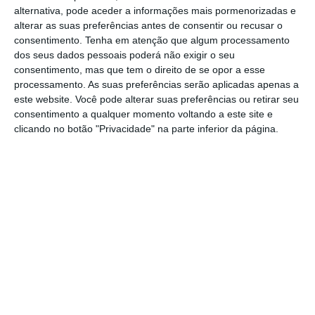
Nasdaq que perde 0,68% para 9.212,05
alternativa, pode aceder a informações mais pormenorizadas e
pontos. Pelo mesmo caminho segue o
alterar as suas preferências antes de consentir ou recusar o
industrial Dow Jones, ao recuar 0,47% para
consentimento.
Tenha em atenção que algum processamento
dos seus dados pessoais poderá não exigir o seu
28.600,65 pontos.
consentimento, mas que tem o direito de se opor a esse
processamento. As suas preferências serão aplicadas apenas a
este website. Você pode alterar suas preferências ou retirar seu
Aumenta para 170 número de mortos pelo
consentimento a qualquer momento voltando a este site e
coronavírus na China
clicando no botão "Privacidade" na parte inferior da página.
Ler Mais
A pesar no desempenho encontra-se o
Facebook, que afunda 7,02% para os 207,57
dólares
depois de a empresa liderada por
Mark Zuckerberg anunciar uma quebra nos
lucros. A rede social alertou ainda que o
crescimento vai continuar a abrandar.