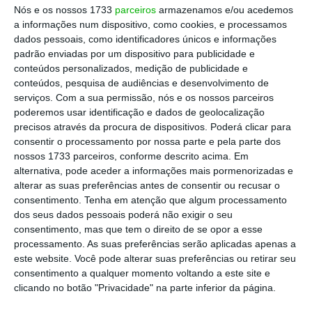
trabalhadores fizeram greve, o que
Nós e os nossos 1733
parceiros
armazenamos e/ou acedemos
a informações num dispositivo, como cookies, e processamos
correspondeu a 14,3% do total de
dados pessoais, como identificadores únicos e informações
trabalhadores em condições de fazer greve.
padrão enviadas por um dispositivo para publicidade e
conteúdos personalizados, medição de publicidade e
conteúdos, pesquisa de audiências e desenvolvimento de
serviços.
Com a sua permissão, nós e os nossos parceiros
Função Pública mantém greve antes de reunião com
poderemos usar identificação e dados de geolocalização
ministra
precisos através da procura de dispositivos. Poderá clicar para
Ler Mais
consentir o processamento por nossa parte e pela parte dos
nossos 1733 parceiros, conforme descrito acima. Em
alternativa, pode aceder a informações mais pormenorizadas e
Esta paralisação afetou os serviços de saúde.
alterar as suas preferências antes de consentir ou recusar o
consentimento.
Tenha em atenção que algum processamento
Mais de 60% das cirurgias previstas para
dos seus dados pessoais poderá não exigir o seu
aquele dia não se realizaram.
consentimento, mas que tem o direito de se opor a esse
processamento. As suas preferências serão aplicadas apenas a
este website. Você pode alterar suas preferências ou retirar seu
Mas para medir o nível de contestação social
consentimento a qualquer momento voltando a este site e
em Portugal é preciso ter em conta também o
clicando no botão "Privacidade" na parte inferior da página.
número de pré-avisos de greve.
Sempre que