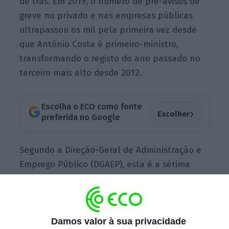
de trás. Em 2019, o número de pré-avisos de
greve no privado e nas empresas públicas
ultrapassou os mil pela primeira vez desde
que António Costa é primeiro-ministro,
transformando o registo do ano passado no
terceiro mais alto desde 2012.
Escolha o ECO como fonte
›
Escolher
preferida no Google
Segundo a Direção-Geral de Administração e
Emprego Público (DGAEP), esta é a sétima
greve na Função Pública desde que Costa
tomou posse pela primeira vez em novembro
de 2015. A última vez que aconteceu foi em
fevereiro do ano passado. Mais de 43 mil
Damos valor à sua privacidade