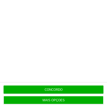
De que forma? Assine o ECO Premium e
tenha acesso a notícias exclusivas, à
opinião que conta, às reportagens e
especiais que mostram o outro lado da
história.
Esta assinatura é uma forma de apoiar
o ECO e os seus jornalistas. A nossa
contrapartida é o jornalismo
independente, rigoroso e credível.
Assine já
CONCORDO
Veja todos os planos
MAIS OPÇÕES