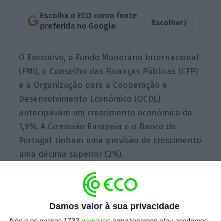
Escolha o ECO como fonte
›
Escolher
preferida no Google
O Executivo, o Fundo Monetário Internacional
(FMI), o Conselho das Finanças Públicas (CFP)
e a Organização para a Cooperação e
Desenvolvimento Económico (OCDE)
antecipavam um crescimento económico de
1,9%. A Comissão Europeia e o Banco de
Portugal tinham uma previsão de crescimento
uma décima superior (2%).
Mas o que explica a revisão em alta do
crescimento em poucos dias?
A incorporação
Damos valor à sua privacidade
de nova informação atualizada da Balança de
Nós e os nossos 1733
parceiros
armazenamos e/ou acedemos