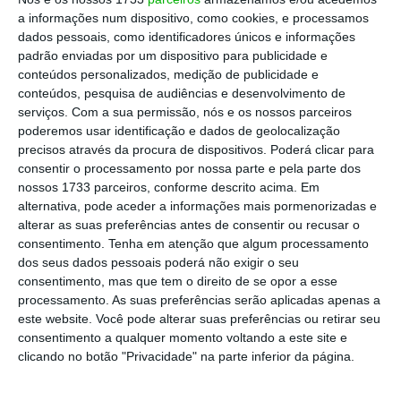
a informações num dispositivo, como cookies, e processamos
Pagamentos, publicada no dia 19 de fevereiro
dados pessoais, como identificadores únicos e informações
pelo Banco de Portugal, esclarece o INE. Isto
padrão enviadas por um dispositivo para publicidade e
fez com que os números do crescimento
conteúdos personalizados, medição de publicidade e
conteúdos, pesquisa de audiências e desenvolvimento de
económico relativos a 2018 e também a 2019
serviços.
Com a sua permissão, nós e os nossos parceiros
fossem melhorados.
poderemos usar identificação e dados de geolocalização
precisos através da procura de dispositivos. Poderá clicar para
consentir o processamento por nossa parte e pela parte dos
PIB abrandou para 2% em 2019. Centeno supera
nossos 1733 parceiros, conforme descrito acima. Em
meta
alternativa, pode aceder a informações mais pormenorizadas e
Ler Mais
alterar as suas preferências antes de consentir ou recusar o
consentimento.
Tenha em atenção que algum processamento
dos seus dados pessoais poderá não exigir o seu
“Face às estimativas anteriores, os novos
consentimento, mas que tem o direito de se opor a esse
processamento. As suas preferências serão aplicadas apenas a
resultados determinaram uma revisão em
este website. Você pode alterar suas preferências ou retirar seu
alta de 0,2 pontos percentuais das taxas de
consentimento a qualquer momento voltando a este site e
variação do PIB em 2018, para 2,6% em
clicando no botão "Privacidade" na parte inferior da página.
volume e 4,3% em valor.
Esta nova