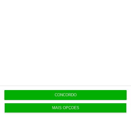
história.
Esta assinatura é uma forma de apoiar
o ECO e os seus jornalistas. A nossa
contrapartida é o jornalismo
independente, rigoroso e credível.
Assine já
Veja todos os planos
CONCORDO
MAIS OPÇÕES
Últimas