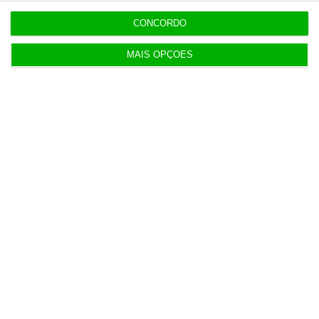
envolveu DST
CONCORDO
MAIS OPÇÕES
17:30
Detenções da PSP em eventos desportivos
disparam 136%
17:16
Seguro dá “luz verde” à Prestação Única, mas
deixa alertas
16:48
Das despesas sem fatura a contratos de milhares
na PJ