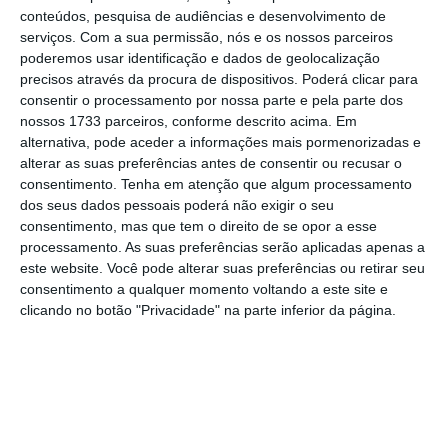
conteúdos, pesquisa de audiências e desenvolvimento de
serviços.
Com a sua permissão, nós e os nossos parceiros
poderemos usar identificação e dados de geolocalização
Quanto à Nos, a operadora também não usa
precisos através da procura de dispositivos. Poderá clicar para
tecnologia da marca chinesa no
core
da sua
consentir o processamento por nossa parte e pela parte dos
rede:
“Não temos a Huawei no núcleo”,
nossos 1733 parceiros, conforme descrito acima. Em
alternativa, pode aceder a informações mais pormenorizadas e
garantiu o administrador financeiro da
alterar as suas preferências antes de consentir ou recusar o
empresa, José Pedro Pereira
,
numa
consentimento.
Tenha em atenção que algum processamento
conferência telefónica com analistas no mês
dos seus dados pessoais poderá não exigir o seu
consentimento, mas que tem o direito de se opor a esse
passado
. A empresa também tem um
processamento. As suas preferências serão aplicadas apenas a
protocolo com a Huawei, mas também tem
este website. Você pode alterar suas preferências ou retirar seu
apostado em tecnologia da Nokia. No
consentimento a qualquer momento voltando a este site e
clicando no botão "Privacidade" na parte inferior da página.
entanto, não foi possível apurar qual o
fabricante escolhido pela empresa para o
core do seu 5G.
Em relação à
Vodafone, é público que a