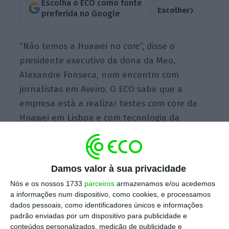
Escolha o ECO como fonte
›
Escolher
preferida no Google
“Não temos a Huawei no
core
“, disse o
presidente executivo da dona da Meo,
Alexandre Fonseca, num encontro com
jornalistas em Aveiro. O ECO sabe que a
empresa está a realizar testes com core da
Huawei em Lisboa e com tecnologia da
Ericsson em Aveiro,
mas pondera apostar num
core
da Cisco quando abrir a sua rede 5G ao
mercado.
Damos valor à sua privacidade
Nós e os nossos 1733
parceiros
armazenamos e/ou acedemos
a informações num dispositivo, como cookies, e processamos
Huawei
dados pessoais, como identificadores únicos e informações
Mais sobre a empresa
padrão enviadas por um dispositivo para publicidade e
Ver Perfil
conteúdos personalizados, medição de publicidade e