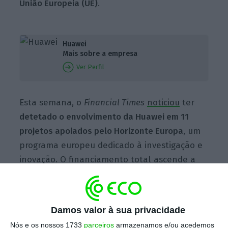
União Europeia (UE)
.
Huawei
Mais sobre a empresa
Ver Perfil
E
sta semana, o
Financial
Times
noticiou
ter
detetado o envolvimento da Huawei em 11
projetos apoiados pelo Horizonte Europa
, um
programa europeu dedicado à investigação e
inovação. O financiamento total ascende a
3,89 milhões de euros, contabilizou o jornal
britânico.
Damos valor à sua privacidade
A análise à implementação da “5G Toolbox”
Nós e os nossos 1733
parceiros
armazenamos e/ou acedemos