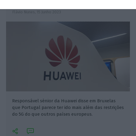
restritiva” em Portugal
Flávio Nunes,
15 Junho 2023
Responsável sénior da Huawei disse em Bruxelas
que Portugal parece ter ido mais além das restrições
do 5G do que outros países europeus.