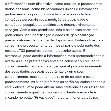
concluiu que, até ao presente, 24 Estados-
a informações num dispositivo, como cookies, e processamos
membros “adotaram ou estão a preparar
dados pessoais, como identificadores únicos e informações
padrão enviadas por um dispositivo para publicidade e
medidas legislativas” que poderão culminar
conteúdos personalizados, medição de publicidade e
em restrições.
Destes, uma dezena já
conteúdos, pesquisa de audiências e desenvolvimento de
impuseram restrições aos chamados
serviços.
Com a sua permissão, nós e os nossos parceiros
poderemos usar identificação e dados de geolocalização
fornecedores de “alto risco”.
precisos através da procura de dispositivos. Poderá clicar para
consentir o processamento por nossa parte e pela parte dos
“Atendendo à importância da infraestrutura
nossos 1733 parceiros, conforme descrito acima. Em
alternativa, pode aceder a informações mais pormenorizadas e
de conectividade para a economia digital e a
alterar as suas preferências antes de consentir ou recusar o
dependência de muitos serviços críticos de
consentimento.
Tenha em atenção que algum processamento
redes 5G,
os Estados-membros devem atingir a
dos seus dados pessoais poderá não exigir o seu
consentimento, mas que tem o direito de se opor a esse
implementação da Toolbox sem atraso”
,
processamento. As suas preferências serão aplicadas apenas a
avisou a Comissão Europeia esta quinta-feira,
este website. Você pode alterar suas preferências ou retirar seu
num comunicado
.
consentimento a qualquer momento voltando a este site e
clicando no botão "Privacidade" na parte inferior da página.
Decisão de restringir ou banir Huawei na UE é