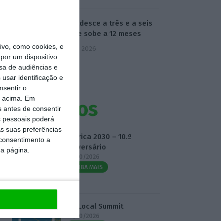
Euribor desce a três e a seis
meses e sobe a 12 meses
vo, como cookies, e
7 Agosto 2026
por um dispositivo
sa de audiências e
usar identificação e
nsentir o
o acima. Em
Eventos
s antes de consentir
 pessoais poderá
s suas preferências
Fábrica 2030 – 10.º
 consentimento a
Aniversário
da página.
14/10/2026
SAIBA MAIS
3.º Local Summit
07/10/2026