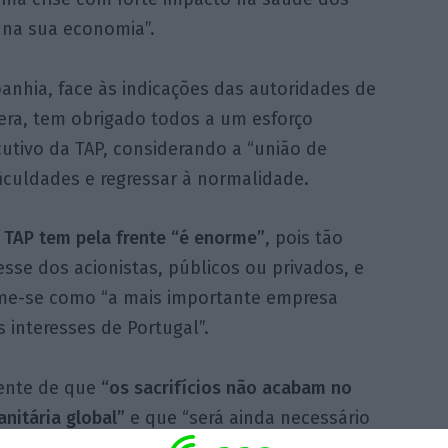
 na sua economia”.
nhia, face às indicações das autoridades de
era, tem obrigado todos a um esforço
cutivo da TAP, considerando a “união de
iculdades e regressar à normalidade.
a TAP tem pela frente “é enorme”
, pois tão
sse dos acionistas, públicos ou privados, e
me-se como “a mais importante empresa
 interesses de Portugal”.
ente de que
“os sacrifícios não acabam no
nitária global”
e que “será ainda necessário
rocura normais, sem esquecer que as