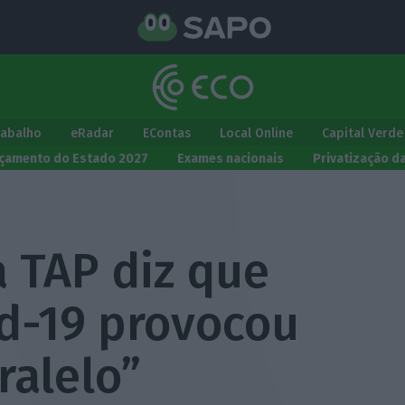
rabalho
eRadar
EContas
Local Online
Capital Verde
çamento do Estado 2027
Exames nacionais
Privatização d
 TAP diz que
id-19 provocou
ralelo”