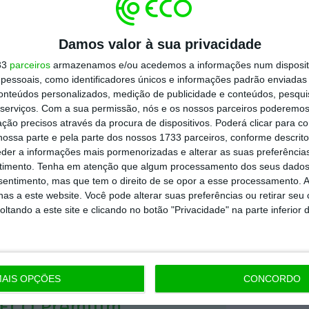
nceira da indústria se repercutirão por muito
Damos valor à sua privacidade
33
parceiros
armazenamos e/ou acedemos a informações num dispositi
essoais, como identificadores únicos e informações padrão enviadas 
ssim, a empresa diz-se empenhada em, logo
conteúdos personalizados, medição de publicidade e conteúdos, pesqui
sível, retomar o caminho que tem trilhado
serviços.
Com a sua permissão, nós e os nossos parceiros poderemos 
ovação e crescimento da frota, reforço da
ção precisos através da procura de dispositivos. Poderá clicar para co
ossa parte e pela parte dos nossos 1733 parceiros, conforme descrit
rescimento do número de destinos (…) e
eder a informações mais pormenorizadas e alterar as suas preferência
 do número de trabalhadores”, visando a
timento.
Tenha em atenção que algum processamento dos seus dados
nsentimento, mas que tem o direito de se opor a esse processamento. A
 do serviço.
as a este website. Você pode alterar suas preferências ou retirar seu
tando a este site e clicando no botão "Privacidade" na parte inferior 
https://eco.sapo.pt/2020/03/14/presidente-da-tap-diz-que-surto-do-covid-19-provocou-crise-sem-paralelo/
Copiar
AIS OPÇÕES
CONCORDO
 ECO Premium