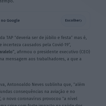
 tempo.
›
a no Google
Escolher
a TAP “deveria ser de júbilo e festa” mas é,
 incerteza causados pela Covid-19”,
aralelo”
, afirmou o presidente executivo (CEO)
ma mensagem aos trabalhadores, a que a
iva, Antonoaldo Neves sublinha que, “além
fundas consequências na aviação e no
, o novo coronavírus provocou “a nível
uma crise com forte impacto na saúde dos