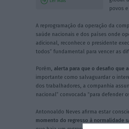
Ler Mais
povos e
A reprogramação da operação da compa
saúde nacionais e dos países onde op
adicional, reconhece o presidente exe
todos” fundamental para vencer as dif
Porém,
alerta para que o desafio que 
importante como salvaguardar o intere
dos trabalhadores, a companhia assu
nacional” convocada “para defender os
Antonoaldo Neves afirma estar consci
momento do regresso à normalidade sa
que haja um regresso aos níveis de p