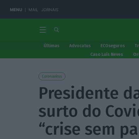
MENU
MAIL
JORNAIS
Últimas
Advocatus
ECOseguros
T
Caso Luís Neves
Or
Coronavírus
Presidente da
surto do Cov
“crise sem pa