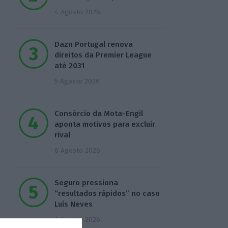
4 Agosto 2026
Dazn Portugal renova
direitos da Premier League
até 2031
5 Agosto 2026
Consórcio da Mota-Engil
aponta motivos para excluir
rival
6 Agosto 2026
Seguro pressiona
“resultados rápidos” no caso
Luís Neves
6 Agosto 2026