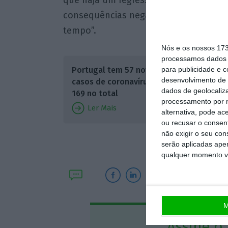
consequências negativas na saúde fina
tempo”.
Nós e os nossos 17
processamos dados p
Ainda a
para publicidade e 
Portugal tem 57 novos
que pos
desenvolvimento de 
casos de coronavírus. São
com “ren
dados de geolocaliza
169 no total
processamento por n
rede, c
Ler Mais
alternativa, pode ac
reforço
ou recusar o consen
não exigir o seu co
melhoria
serão aplicadas apen
qualquer momento vol
M
Assine o