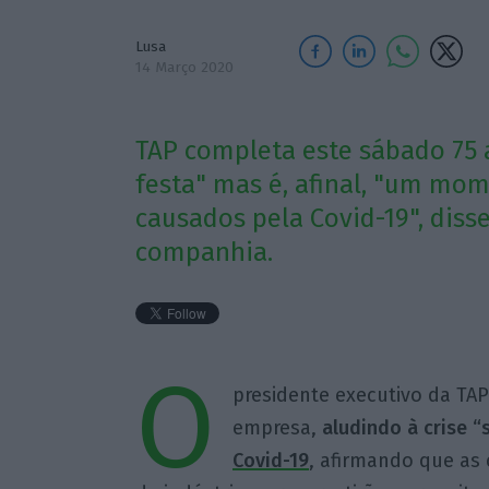
Lusa
14 Março 2020
TAP completa este sábado 75 a
festa" mas é, afinal, "um mo
causados pela Covid-19", diss
companhia.
O
presidente executivo da TAP
empresa,
aludindo à crise 
Covid-19
, afirmando que as