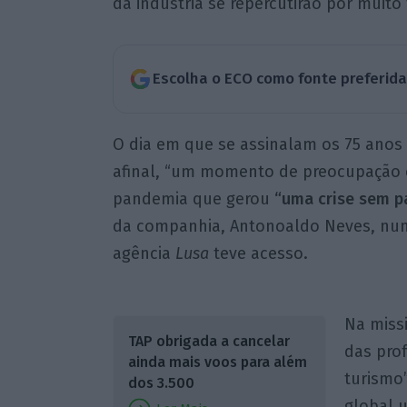
da indústria se repercutirão por muito
Escolha o ECO como fonte preferid
O dia em que se assinalam os 75 anos d
afinal, “um momento de preocupação e
pandemia que gerou
“uma crise sem p
da companhia, Antonoaldo Neves, nu
agência
Lusa
teve acesso.
Na miss
TAP obrigada a cancelar
das pro
ainda mais voos para além
turismo”
dos 3.500
global 