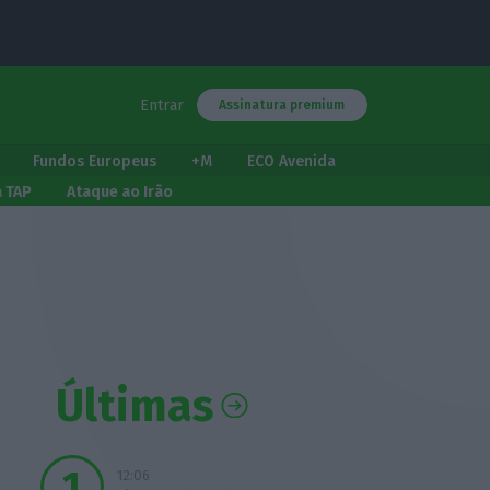
Entrar
Assinatura premium
Fundos Europeus
+M
ECO Avenida
a TAP
Ataque ao Irão
Últimas
12:06