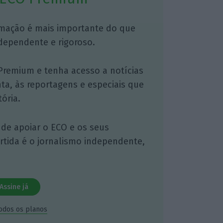
mação é mais importante do que
dependente e rigoroso.
Premium e tenha acesso a notícias
nta, às reportagens e especiais que
ória.
 de apoiar o ECO e os seus
artida é o jornalismo independente,
Assine já
todos os planos