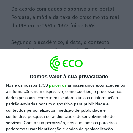
De acordo com dados disponíveis no portal
Pordata, a média da taxa de crescimento real
do PIB entre 1961 e 1973 foi de 6,4%.
Segundo o académico, à data, o contexto
industrial português era o das “indústrias
pesadas, básicas, muito acumuladoras de
capital”, e “cresceu-se muito através da
siderurgia, da indústria química, das
Damos valor à sua privacidade
cimenteiras, da hidroeletrificação do país, das
Nós e os nossos 1733
parceiros
armazenamos e/ou acedemos
barragens”.
a informações num dispositivo, como cookies, e processamos
dados pessoais, como identificadores únicos e informações
padrão enviadas por um dispositivo para publicidade e
conteúdos personalizados, medição de publicidade e
Portugal com excedente de 0,2%. É o primeiro em
conteúdos, pesquisa de audiências e desenvolvimento de
democracia
serviços.
Com a sua permissão, nós e os nossos parceiros
Ler Mais
poderemos usar identificação e dados de geolocalização