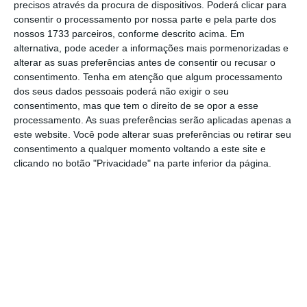
precisos através da procura de dispositivos. Poderá clicar para
consentir o processamento por nossa parte e pela parte dos
No entanto, apesar de ter havido “um grande
nossos 1733 parceiros, conforme descrito acima. Em
impacto no PIB e na acumulação de capital”
,
alternativa, pode aceder a informações mais pormenorizadas e
alterar as suas preferências antes de consentir ou recusar o
José Reis salienta que “não se criou emprego
consentimento.
Tenha em atenção que algum processamento
novo” como consequência desse crescimento.
dos seus dados pessoais poderá não exigir o seu
consentimento, mas que tem o direito de se opor a esse
processamento. As suas preferências serão aplicadas apenas a
“E por isso mesmo aconteceu esta grande
este website. Você pode alterar suas preferências ou retirar seu
circunstância de termos tido um grande
consentimento a qualquer momento voltando a este site e
crescimento económico e ter saído um milhão
clicando no botão "Privacidade" na parte inferior da página.
e 400 mil pessoas pelas fronteiras pela
forma de emigração”, lembrou o antigo
diretor da FEUC.
O antigo secretário de Estado do Ensino
Superior (1999-2001) referiu ainda que,
“apesar da guerra colonial, o Estado era