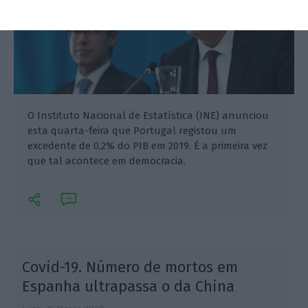
O Instituto Nacional de Estatística (INE) anunciou
esta quarta-feira que Portugal registou um
excedente de 0,2% do PIB em 2019. É a primeira vez
que tal acontece em democracia.
Covid-19. Número de mortos em
Espanha ultrapassa o da China