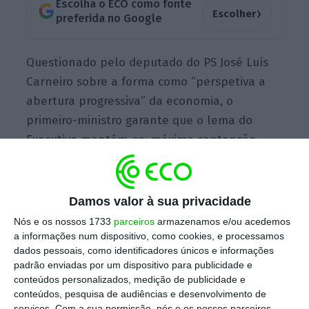
Escolha o ECO como fonte
›
Escolher
preferida no Google
Questionado pelo deputado do PS José Luís
Carneiro sobre a forma como “perspetiva a
abertura progressiva” da economia, o
primeiro-ministro garante que o lema do
Executivo mantém-se: máxima contenção,
mínima perturbação. “
Se a primeira fase foi
conter a pandemia sem matar a economia, a
segunda fase será reanimar a economia sem
Damos valor à sua privacidade
descontrolar a pandemia
“, disse António
Nós e os nossos 1733
parceiros
armazenamos e/ou acedemos
Costa, durante o debate quinzenal no
a informações num dispositivo, como cookies, e processamos
dados pessoais, como identificadores únicos e informações
Parlamento.
padrão enviadas por um dispositivo para publicidade e
conteúdos personalizados, medição de publicidade e
conteúdos, pesquisa de audiências e desenvolvimento de
serviços.
Com a sua permissão, nós e os nossos parceiros