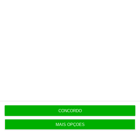
Últimas
15:17
Polícia espanhola já pede passaporte a viajantes
de Itália
14:22
Honda HR-V: a razão vence a moda no trânsito e
nas férias
12:34
Eclipse. Dos óculos grátis aos telescópios de 12
mil euros
CONCORDO
MAIS OPÇÕES
12:09
Benfica lança petição pela suspensão dos direitos
de TV