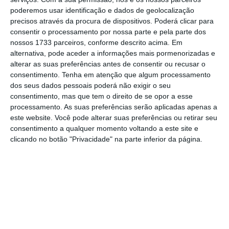
Governo baixa IVA das máscaras e gel desinfetante
poderemos usar identificação e dados de geolocalização
para 6%
precisos através da procura de dispositivos. Poderá clicar para
Ler Mais
consentir o processamento por nossa parte e pela parte dos
nossos 1733 parceiros, conforme descrito acima. Em
alternativa, pode aceder a informações mais pormenorizadas e
Não obstante, o Chefe de Governo assumiu a
alterar as suas preferências antes de consentir ou recusar o
possibilidade de
aliviar as restrições das
consentimento.
Tenha em atenção que algum processamento
dos seus dados pessoais poderá não exigir o seu
medidas de confinamento de 15 em 15 dias
consentimento, mas que tem o direito de se opor a esse
“tendo em conta o período” dos sintomas.
processamento. As suas preferências serão aplicadas apenas a
Nesse sentido, Costa alertou que as medidas
este website. Você pode alterar suas preferências ou retirar seu
consentimento a qualquer momento voltando a este site e
serão tomadas sempre de forma “gradual” e
clicando no botão "Privacidade" na parte inferior da página.
com o objetivo de evitar grandes
aglomerações, nomeadamente nos
transportes públicos.
Além disso, o primeiro-ministro alertou ainda
para o facto de
maio e junho serem “meses de