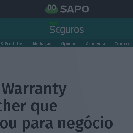
 & Produtos
Mediação
Opinião
Academia
Conferên
 Warranty
cher que
çou para negócio