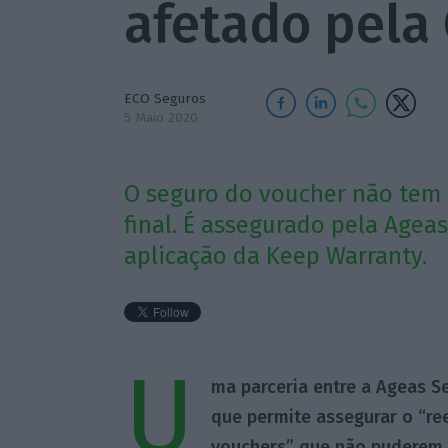
afetado pela 
ECO Seguros
5 Maio 2020
O seguro do voucher não tem
final. É assegurado pela Ageas
aplicação da Keep Warranty.
U
ma parceria entre a Ageas S
que permite assegurar o “re
vouchers” que não puderem s