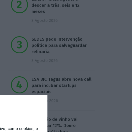
descer a três, seis e 12
meses
3 Agosto 2026
SEDES pede intervenção
política para salvaguardar
refinaria
3 Agosto 2026
ESA BIC Tagus abre nova call
para incubar startups
espaciais
4 Agosto 2026
Produção de vinho vai
aumentar 12%. Douro
vo, como cookies, e
‘destrona’ Lisboa