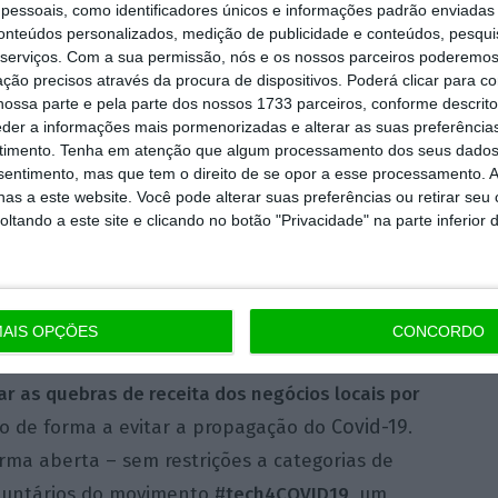
essoais, como identificadores únicos e informações padrão enviadas 
luções com impacto positivo”, explica
conteúdos personalizados, medição de publicidade e conteúdos, pesqui
serviços.
Com a sua permissão, nós e os nossos parceiros poderemos 
.
ção precisos através da procura de dispositivos. Poderá clicar para co
ossa parte e pela parte dos nossos 1733 parceiros, conforme descrit
ugal
afirma: “Desde o primeiro momento que
eder a informações mais pormenorizadas e alterar as suas preferência
timento.
Tenha em atenção que algum processamento dos seus dados
u papel na economia e na sociedade e com a
nsentimento, mas que tem o direito de se opor a esse processamento. A
rtugueses, desenvolveu um conjunto de
as a este website. Você pode alterar suas preferências ou retirar seu
tando a este site e clicando no botão "Privacidade" na parte inferior 
ncias negativas que advêm da Covid-19.
lguns negócios locais e da economia
arceria e apoiar as PME através da plataforma
AIS OPÇÕES
CONCORDO
ar as quebras de receita dos negócios locais por
Covid-19
o de forma a evitar a propagação do
.
rma aberta – sem restrições a categorias de
luntários do
movimento
#
tech4COVID19
, um