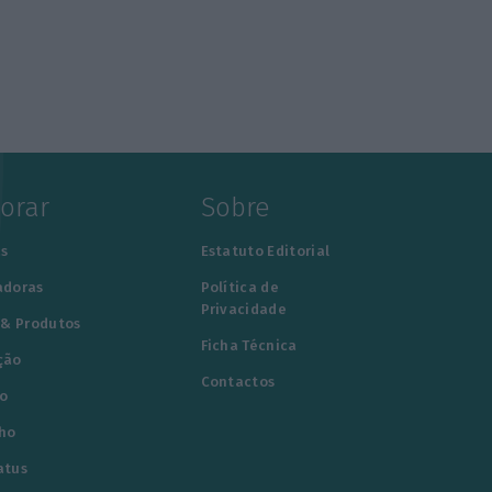
lorar
Sobre
s
Estatuto Editorial
adoras
Política de
Privacidade
 & Produtos
Ficha Técnica
ção
Contactos
o
ho
atus