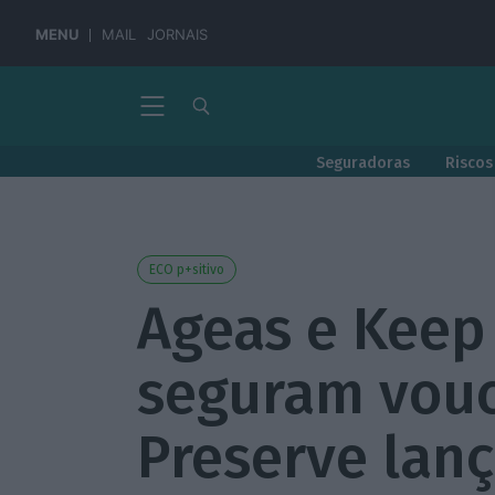
MENU
MAIL
JORNAIS
Seguradoras
Riscos
ECO p+sitivo
Ageas e Keep
seguram vou
Preserve lan