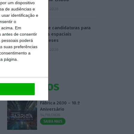
por um dispositivo
5 Agosto 2026
sa de audiências e
usar identificação e
nsentir o
ESA abre candidaturas para
o acima. Em
projetos espaciais
s antes de consentir
portugueses
 pessoais poderá
s suas preferências
5 Agosto 2026
 consentimento a
da página.
Eventos
Fábrica 2030 – 10.º
Aniversário
14/10/2026
SAIBA MAIS