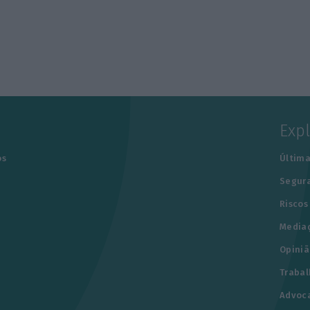
Exp
os
Última
Segur
Riscos
Media
Opiniã
Trabal
Advoc