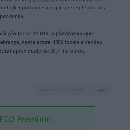
nológica portuguesa e que pretende ajudar a
 pandemia.
ociação techCOVID19
,
a plataforma que
abrange, nesta altura, 1350 locais e vendeu
otal aproximado de 55,7 mil euros.
https://eco.sapo.pt/2020/05/05/ageas-e-keep-warranty-seguram-voucher-que-preserve-negocio-afetado-pela-covid-19/
Copiar
 ECO Premium