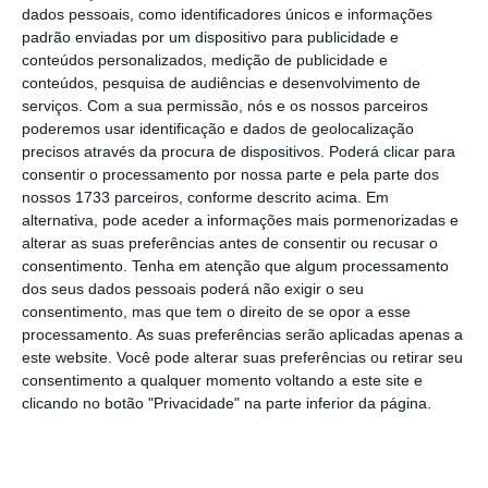
de 2018, Vítor Caldeira observou que “a taxa
dados pessoais, como identificadores únicos e informações
de execução média do quadro Portugal 2020,
padrão enviadas por um dispositivo para publicidade e
conteúdos personalizados, medição de publicidade e
em 2018 era de 34%, à volta disso”, o que
conteúdos, pesquisa de audiências e desenvolvimento de
representa “um progresso de 12%
serviços.
Com a sua permissão, nós e os nossos parceiros
relativamente ao ano anterior, de 2017”.
poderemos usar identificação e dados de geolocalização
precisos através da procura de dispositivos. Poderá clicar para
consentir o processamento por nossa parte e pela parte dos
nossos 1733 parceiros, conforme descrito acima. Em
Novo concurso do PT2020 para contratar para o
alternativa, pode aceder a informações mais pormenorizadas e
interior
alterar as suas preferências antes de consentir ou recusar o
Ler Mais
consentimento.
Tenha em atenção que algum processamento
dos seus dados pessoais poderá não exigir o seu
consentimento, mas que tem o direito de se opor a esse
“Apesar dos fundos estarem comprometidos,
processamento. As suas preferências serão aplicadas apenas a
e comprometidos quase integralmente, a
este website. Você pode alterar suas preferências ou retirar seu
consentimento a qualquer momento voltando a este site e
90%,
há de fato uma execução média
clicando no botão "Privacidade" na parte inferior da página.
relativamente baixa.
Os programas com maior
execução são o FEDER [Fundo Europeu de
Desenvolvimento Regional] e o Fundo Social