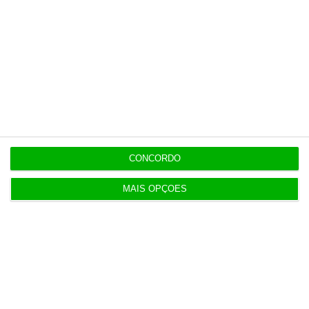
independente, rigoroso e credível.
Assine já
Veja todos os planos
CONCORDO
Últimas
MAIS OPÇÕES
8 Agosto 2026
Carneiro concorda com PR sobre envio de diploma
para TC
ENTREVISTA
8 Agosto 2026
“Já todos interagimos com bots maus e bons. Mais