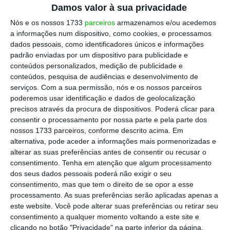
Damos valor à sua privacidade
Um país, dois sistemas, não se enganem”,
Nós e os nossos 1733
parceiros
armazenamos e/ou acedemos
afirmou aos jornalistas o deputado pró-
a informações num dispositivo, como cookies, e processamos
democracia Dennis Kwok.
dados pessoais, como identificadores únicos e informações
padrão enviadas por um dispositivo para publicidade e
conteúdos personalizados, medição de publicidade e
Hong Kong regressou à China em 1997 sob um
conteúdos, pesquisa de audiências e desenvolvimento de
acordo que garantia ao território 50 anos de
serviços.
Com a sua permissão, nós e os nossos parceiros
autonomia e liberdades que são
poderemos usar identificação e dados de geolocalização
precisos através da procura de dispositivos. Poderá clicar para
desconhecidas no resto do país
, de acordo
consentir o processamento por nossa parte e pela parte dos
com o princípio “Um país, dois sistemas”.
nossos 1733 parceiros, conforme descrito acima. Em
alternativa, pode aceder a informações mais pormenorizadas e
alterar as suas preferências antes de consentir ou recusar o
Para o ativista Joshua Wong, uma figura do
consentimento.
Tenha em atenção que algum processamento
movimento de desobediência civil em 2014, a
dos seus dados pessoais poderá não exigir o seu
mensagem enviada pela China aos
consentimento, mas que tem o direito de se opor a esse
processamento. As suas preferências serão aplicadas apenas a
manifestantes pró-democracia não deixa
este website. Você pode alterar suas preferências ou retirar seu
margem para dúvidas:
“Pequim está a tentar
consentimento a qualquer momento voltando a este site e
silenciar as vozes dos críticos de Hong Kong
clicando no botão "Privacidade" na parte inferior da página.