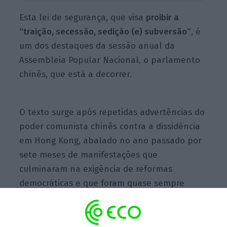
Esta lei de segurança, que visa
proibir a
“traição, secessão, sedição (e) subversão”
, é
um dos destaques da sessão anual da
Assembleia Popular Nacional, o parlamento
chinês, que está a decorrer.
O texto surge após repetidas advertências do
poder comunista chinês contra a dissidência
em Hong Kong, abalado no ano passado por
sete meses de manifestações que
culminaram na exigência de reformas
democráticas e que foram quase sempre
marcadas por confrontos com a polícia.
“É o fim de Hong Kong, o fim [do princípio]