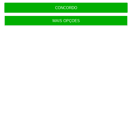
CONCORDO
Assine já
MAIS OPÇÕES
Veja todos os planos
Últimas
14:26
Buffett regressa às compras e fecha dois grandes
negócios
14:07
Luís Neves “desejoso de conhecer resultados da
auditoria”