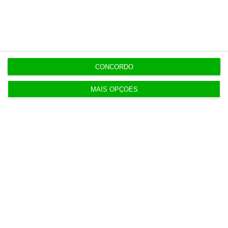
Últimas
5 Agosto 2026
Infantino “mentiu” e “enganou”. Luís Figo exige
CONCORDO
demissão
MAIS OPÇÕES
5 Agosto 2026
Barcelos aprova concurso para nova ETAR de 35
milhões
5 Agosto 2026
Polícia propôs mais câmaras na AR, mas partidos
recusaram
5 Agosto 2026