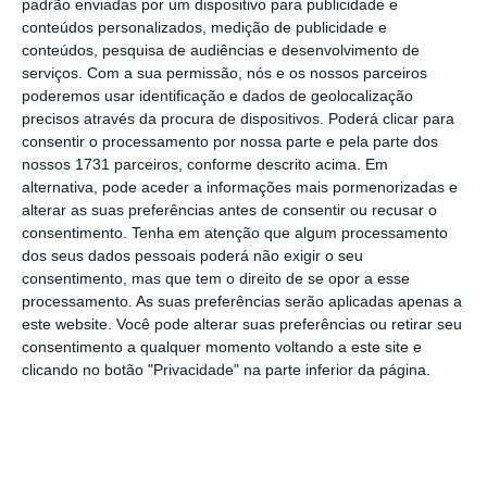
padrão enviadas por um dispositivo para publicidade e
teletrabalho, o cumprimento de algum ou de
conteúdos personalizados, medição de publicidade e
conteúdos, pesquisa de audiências e desenvolvimento de
alguns dos seus objetivos ficar
serviços.
Com a sua permissão, nós e os nossos parceiros
comprometido”, sublinhou a mesma fonte
poderemos usar identificação e dados de geolocalização
oficial, indicando que isso pode acontecer
precisos através da procura de dispositivos. Poderá clicar para
consentir o processamento por nossa parte e pela parte dos
“em situações em que o cumprimento de um
nossos 1731 parceiros, conforme descrito acima. Em
concreto objetivo só se pudesse fazer de
alternativa, pode aceder a informações mais pormenorizadas e
forma presencial”.
alterar as suas preferências antes de consentir ou recusar o
consentimento.
Tenha em atenção que algum processamento
dos seus dados pessoais poderá não exigir o seu
Durante o período em que as entidades
consentimento, mas que tem o direito de se opor a esse
empregadoras, públicas e privadas, foram
processamento. As suas preferências serão aplicadas apenas a
este website. Você pode alterar suas preferências ou retirar seu
obrigadas em adotar o teletrabalho,
houve
consentimento a qualquer momento voltando a este site e
68 mil funcionários públicos que foram
clicando no botão "Privacidade" na parte inferior da página.
colocados neste regime.
Governo dá 4,4 milhões para teletrabalho na
Função Pública