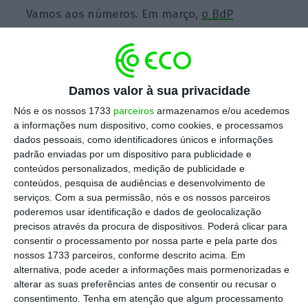
Vamos aos números. Em março,
o BdP
avançava com dois cenários
: um cenário base
com uma queda de 3,7% do PIB e uma taxa de
desemprego de 10,1% e um cenário adverso
Damos valor à sua privacidade
onde o PIB ia cair 5,7% e a taxa de
desemprego subia para os 11,7%. Três meses
Nós e os nossos 1733
parceiros
armazenamos e/ou acedemos
a informações num dispositivo, como cookies, e processamos
depois, o cenário base do banco central
dados pessoais, como identificadores únicos e informações
ultrapassou o cenário adverso de março ao
padrão enviadas por um dispositivo para publicidade e
prever uma contração de 9,5%, uma queda
conteúdos personalizados, medição de publicidade e
conteúdos, pesquisa de audiências e desenvolvimento de
histórica do PIB português.
Porém, a previsão
serviços.
Com a sua permissão, nós e os nossos parceiros
para a taxa de desemprego mantém-se nos
poderemos usar identificação e dados de geolocalização
10,1%,
o mesmo valor do cenário base de
precisos através da procura de dispositivos. Poderá clicar para
consentir o processamento por nossa parte e pela parte dos
março.
nossos 1733 parceiros, conforme descrito acima. Em
alternativa, pode aceder a informações mais pormenorizadas e
alterar as suas preferências antes de consentir ou recusar o
Banco de Portugal vê PIB a cair entre 9,5% e 13,1%
consentimento.
Tenha em atenção que algum processamento