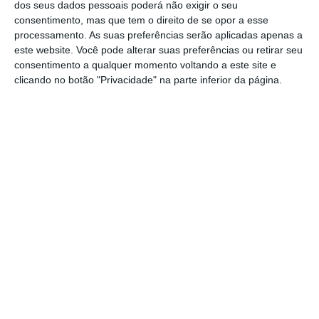
dos seus dados pessoais poderá não exigir o seu
Ler Mais
consentimento, mas que tem o direito de se opor a esse
processamento. As suas preferências serão aplicadas apenas a
este website. Você pode alterar suas preferências ou retirar seu
Porquê? A resposta está nas medidas de
consentimento a qualquer momento voltando a este site e
apoio ao emprego que o Governo lançou,
clicando no botão "Privacidade" na parte inferior da página.
nomeadamente o
lay-off
simplificado e o seu
sucessor. “
O impacto da crise sobre o mercado
de trabalho tenderá a ser atenuado ou
desfasado pela existência de políticas que
visam preservar o emprego e a liquidez das
empresas
“, explica o Banco de Portugal,
assinalando a importância do
lay-off
simplificado na evolução deste indicador.
“
O prolongamento destas medidas deverá
facilitar a manutenção da atividade e do