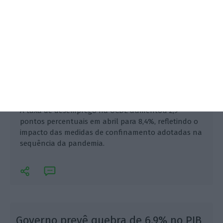
A taxa de desemprego na OCDE aumentou 2,9
pontos percentuais em abril para 8,4%, refletindo o
impacto das medidas de confinamento adotadas na
sequência da pandemia.
Governo prevê quebra de 6,9% no PIB