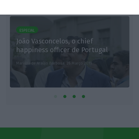
ESPECIAL
João Vasconcelos, o chief
happiness officer de Portugal
Mariana de Araújo Barbosa,
26 Março 2019