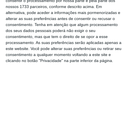
consentir o processamento por nossa parte e pela parte dos
primeiro diretor executivo da incubadora —
nossos 1733 parceiros, conforme descrito acima. Em
alternativa, pode aceder a informações mais pormenorizadas e
podem ser empreendedores portugueses ou
alterar as suas preferências antes de consentir ou recusar o
estrangeiros que tenham atividade em
consentimento.
Tenha em atenção que algum processamento
Portugal.
dos seus dados pessoais poderá não exigir o seu
consentimento, mas que tem o direito de se opor a esse
processamento. As suas preferências serão aplicadas apenas a
este website. Você pode alterar suas preferências ou retirar seu
“Acreditamos que ao abrir esta distinção a
consentimento a qualquer momento voltando a este site e
empreendedores em todo o país, ganhamos a
clicando no botão "Privacidade" na parte inferior da página.
oportunidade de descentralizar o prémio e
ele sai seguramente mais valorizado”, explica
Miguel Fontes, diretor executivo da Startup
Lisboa.
Na primeira edição, no ano passado, o Prémio
João Vasconcelos – Empreendedor do ano foi
atribuído
a Daniela Braga, CEO e fundadora