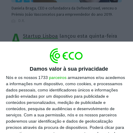
Daniela Braga, CEO e cofundadora da DefinedCrowd, venceu o
Prémio João Vasconcelos para empreendedor do ano 2019.
D.R.
A
Startup Lisboa
lançou esta quinta-feira
as candidaturas para a segunda edição
do
Prémio João Vasconcelos – Empreendedor
do ano
. Este ano, pela primeira vez, aceita
Damos valor à sua privacidade
candidatos de todo o país.
Nós e os nossos 1733
parceiros
armazenamos e/ou acedemos
a informações num dispositivo, como cookies, e processamos
Escolha o ECO como fonte
dados pessoais, como identificadores únicos e informações
›
Escolher
preferida no Google
padrão enviadas por um dispositivo para publicidade e
conteúdos personalizados, medição de publicidade e
conteúdos, pesquisa de audiências e desenvolvimento de
O alargamento do âmbito do prémio é a
serviços.
Com a sua permissão, nós e os nossos parceiros
poderemos usar identificação e dados de geolocalização
novidade deste ano: os candidatos ao prémio,
precisos através da procura de dispositivos. Poderá clicar para
uma homenagem a João Vasconcelos —