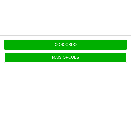
6 Agosto 2026
Executivos da FIFA pressionados a aprovar plano
de Infantino
6 Agosto 2026
CONCORDO
Portugal com 680 óbitos em excesso em três
períodos do verão
MAIS OPÇÕES
6 Agosto 2026
Seguro: “inaceitável” que Estado se demita do
apoio social
6 Agosto 2026
Praias com “impactos significativos” devido ao
mau tempo