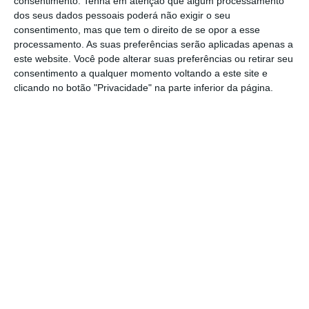
consentimento.
Tenha em atenção que algum processamento
outros problemas de saúde, como é o caso da
dos seus dados pessoais poderá não exigir o seu
gripe, conseguir empurrar os números para
consentimento, mas que tem o direito de se opor a esse
baixo, mas para isso temos que pôr recursos
processamento. As suas preferências serão aplicadas apenas a
este website. Você pode alterar suas preferências ou retirar seu
no terreno para conseguirmos controlar a
consentimento a qualquer momento voltando a este site e
situação”, defendeu.
clicando no botão "Privacidade" na parte inferior da página.
Ricardo Mexia afirmou estar “surpreendido por
não haver mais medidas de reforço das
unidades de saúde pública”
mas ressalvou
querer “acreditar que isso também estará
incluído” na preparação do próximo ano
letivo e nos meses de outono que se seguem,
que coincidem com o início da época da gripe
sazonal.