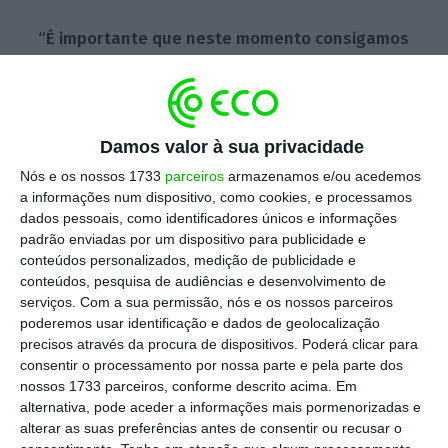
“É importante que neste momento consigamos
reduzir aquilo que é a disseminação da doença
no país.
Se quando chegar o inverno já
estivermos neste patamar, a possibilidade de
Damos valor à sua privacidade
as coisas entrarem num crescimento ainda
mais difícil de controlar é real”, alertou.
Nós e os nossos 1733
parceiros
armazenamos e/ou acedemos
a informações num dispositivo, como cookies, e processamos
dados pessoais, como identificadores únicos e informações
O presidente da Associação Nacional de
padrão enviadas por um dispositivo para publicidade e
Médicos de Saúde Pública apontou que “não
conteúdos personalizados, medição de publicidade e
conteúdos, pesquisa de audiências e desenvolvimento de
se reforçaram as unidades de saúde pública
serviços.
Com a sua permissão, nós e os nossos parceiros
com a capacidade de resposta necessária
poderemos usar identificação e dados de geolocalização
para acorrer às situações em tempo útil”.
precisos através da procura de dispositivos. Poderá clicar para
consentir o processamento por nossa parte e pela parte dos
nossos 1733 parceiros, conforme descrito acima. Em
“Nós devíamos agora, durante um período em
alternativa, pode aceder a informações mais pormenorizadas e
que não estamos tão pressionados com
alterar as suas preferências antes de consentir ou recusar o