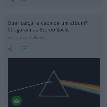
Quer calçar a capa de um álbum?
Chegaram as Stereo Socks
Fátima Castro,
11 Julho 2020
E