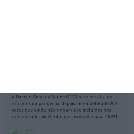
Flávio Nunes,
11 Julho 2020
A Direção-Geral da Saúde (DGS) reviu em alta os
números da pandemia, depois de ter detetado 200
casos que ainda não tinham sido incluídos nos
números oficiais. O total de casos sobe para 46.221.