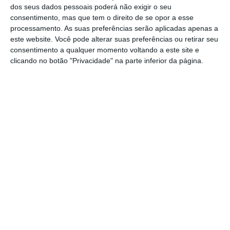
“assuntos internos do banco angolano”,
dos seus dados pessoais poderá não exigir o seu
detido em 48,1% pelo português BPI, decisão,
consentimento, mas que tem o direito de se opor a esse
processamento. As suas preferências serão aplicadas apenas a
cujos motivos, foram já informados, através de
este website. Você pode alterar suas preferências ou retirar seu
carta, ao Banco Nacional de Angola (BNA).
consentimento a qualquer momento voltando a este site e
clicando no botão "Privacidade" na parte inferior da página.
O BFA informa no seu
site
que António
Domingues e Otília Carmo Faleiro, a seu
pedido, cessaram os mandados como
membros dos órgãos sociais, com efeitos
imediatos, a partir de 06 e 08 de julho,
respetivamente.
(
Notícia atualizada às 16h26
)