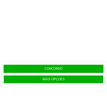
Populares
Portugal não pode ser apenas passagem
6 Agosto 2026
CONCORDO
Espanha prepara programa de mísseis até 6 mil
milhões
MAIS OPÇÕES
3 Agosto 2026
Novos preços dos taxis só mudam 30 dias após lei
dos TVDE