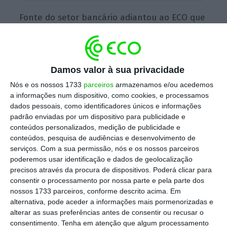
Fonte do setor bancário adiantou ao ECO que
o gestor português apresentou a demissão
depois de ter encontrado uma operação
financeira em que não foram cumpridas as
Damos valor à sua privacidade
regras de compliance e prudenciais, sem que
Nós e os nossos 1733
parceiros
armazenamos e/ou acedemos
o banco, alegadamente, tenha tomado as
a informações num dispositivo, como cookies, e processamos
medidas necessárias para as corrigir.
dados pessoais, como identificadores únicos e informações
padrão enviadas por um dispositivo para publicidade e
conteúdos personalizados, medição de publicidade e
conteúdos, pesquisa de audiências e desenvolvimento de
António Domingues demite-se da vice-presidência
serviços.
Com a sua permissão, nós e os nossos parceiros
do BFA
poderemos usar identificação e dados de geolocalização
Ler Mais
precisos através da procura de dispositivos. Poderá clicar para
consentir o processamento por nossa parte e pela parte dos
nossos 1733 parceiros, conforme descrito acima. Em
António Domingues, eleito para o cargo no
alternativa, pode aceder a informações mais pormenorizadas e
alterar as suas preferências antes de consentir ou recusar o
início do ano, apresentou a sua demissão por
consentimento.
Tenha em atenção que algum processamento