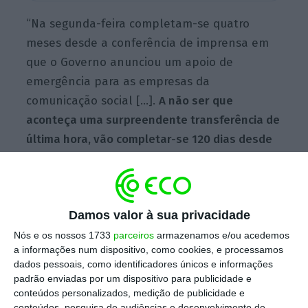
“Na segunda-feira completam-se quatro
meses desde a conferência de imprensa em
que o Governo anunciou um apoio de
emergência para as empresas da
comunicação social […].
A não ser que
aconteça uma surpreendente transferência de
última hora, vão completar-se 120 dias desde
que a promessa foi feita, chegando-se, assim,
a um ponto em que o adiantamento é já um
atraso”
, apontou, em comunicado, o Sindicato
Damos valor à sua privacidade
dos Jornalistas (SJ).
Nós e os nossos 1733
parceiros
armazenamos e/ou acedemos
a informações num dispositivo, como cookies, e processamos
dados pessoais, como identificadores únicos e informações
Em causa está uma verba de 15 milhões de
padrão enviadas por um dispositivo para publicidade e
euros para a compra antecipada de
conteúdos personalizados, medição de publicidade e
publicidade institucional, anunciada pelo
conteúdos, pesquisa de audiências e desenvolvimento de