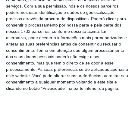
serviços.
Com a sua permissão, nós e os nossos parceiros
Governo, em 17 de abril, para ajudar o setor
poderemos usar identificação e dados de geolocalização
dos media a mitigar o impacto da pandemia
precisos através da procura de dispositivos. Poderá clicar para
de Covid-19.
consentir o processamento por nossa parte e pela parte dos
nossos 1733 parceiros, conforme descrito acima. Em
alternativa, pode aceder a informações mais pormenorizadas e
No entanto,
tendo em conta que há
alterar as suas preferências antes de consentir ou recusar o
publicidade que já foi emitida ou divulgada, o
consentimento.
Tenha em atenção que algum processamento
dos seus dados pessoais poderá não exigir o seu
Estado está em dívida com as empresas,
consentimento, mas que tem o direito de se opor a esse
lembrou o sindicato
, notando que o setor dos
processamento. As suas preferências serão aplicadas apenas a
media foi o único que ainda não recebeu
este website. Você pode alterar suas preferências ou retirar seu
consentimento a qualquer momento voltando a este site e
qualquer apoio extraordinário desde o início
clicando no botão "Privacidade" na parte inferior da página.
da pandemia.
O SJ reiterou que a verba, “apesar de escassa,
é fundamental para a sobrevivência de muitas
destas empresas”
, vincando que esta é
particularmente urgente “num momento em