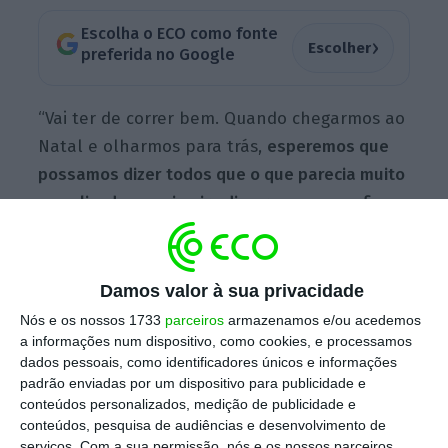
Escolha o ECO como fonte
›
Escolher
preferida no Google
“Vai ter de correr bem. Quando chegarmos ao
Natal e olharmos para trás,
esperemos que
possamos dizer todos que o que parecia muito
complicado no primeiro dia era menos no fim
do primeiro
mês
, menos no fim do segundo e
do terceiro mês; que continua ainda a
levantar algumas questões, mas que
nós
Damos valor à sua privacidade
ultrapassámos o tempo mais difícil
. É esse o
Nós e os nossos 1733
parceiros
armazenamos e/ou acedemos
desafio de Portugal”, afirmou o chefe de
a informações num dispositivo, como cookies, e processamos
dados pessoais, como identificadores únicos e informações
Estado, no final de uma visita a uma escola
padrão enviadas por um dispositivo para publicidade e
na Maia.
conteúdos personalizados, medição de publicidade e
conteúdos, pesquisa de audiências e desenvolvimento de
serviços.
Com a sua permissão, nós e os nossos parceiros