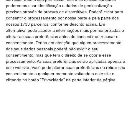
poderemos usar identificação e dados de geolocalização
Filhos em isolamento. Quanto recebem os pais em
precisos através da procura de dispositivos. Poderá clicar para
casa?
consentir o processamento por nossa parte e pela parte dos
Ler Mais
nossos 1733 parceiros, conforme descrito acima. Em
alternativa, pode aceder a informações mais pormenorizadas e
alterar as suas preferências antes de consentir ou recusar o
Marcelo Rebelo de Sousa aproveitou a
consentimento.
Tenha em atenção que algum processamento
dos seus dados pessoais poderá não exigir o seu
ocasião para deixar também um apelo a que
consentimento, mas que tem o direito de se opor a esse
professores, pais, alunos e “todos os que têm
processamento. As suas preferências serão aplicadas apenas a
uma palavra a dizer” remem no mesmo
este website. Você pode alterar suas preferências ou retirar seu
consentimento a qualquer momento voltando a este site e
sentido, “
transformando aquilo que é um
clicando no botão "Privacidade" na parte inferior da página.
pequeno problema num pequeno problema
que se resolve e não num grande problema
“.
“Tudo começa pela educação, pelos mais
novos.
Tem de começar bem para o resto
correr bem e vai correr bem, tenho a certeza”
,