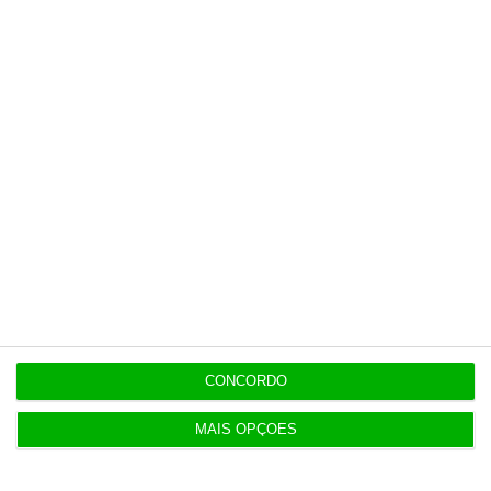
Últimas
8 Agosto 2026
Carneiro concorda com PR sobre envio de diploma
para TC
ENTREVISTA
8 Agosto 2026
“Já todos interagimos com bots maus e bons. Mais
maus do que bons”
8 Agosto 2026
Polícia espanhola já pede passaporte a viajantes
de Itália
CONCORDO
MAIS OPÇÕES
8 Agosto 2026
Honda HR-V: a razão vence a moda no trânsito e