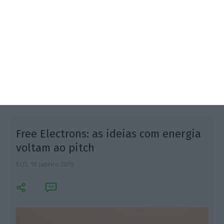
Joana Morais Fonseca,
20 Setembro 2019
Depois de seis meses de preparação para o
programa Free Electrons, são estas algumas das
tendências para o setor energético. Na final em
Lisboa, pela primeira vez, o grande vencedor foi o
clima.
Free Electrons: as ideias com energia
voltam ao pitch
ECO,
18 Janeiro 2019