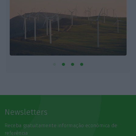
Newsletters
Receba gratuitamente informação económica de
referência