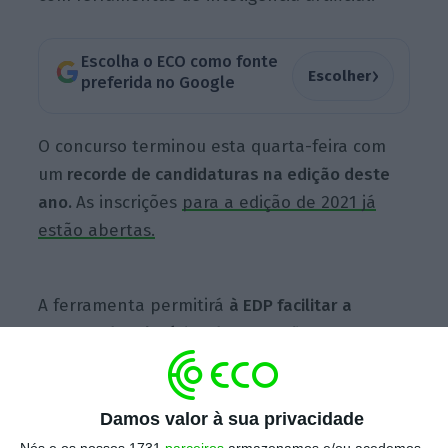
Escolha o ECO como fonte
›
Escolher
preferida no Google
O concurso terminou esta quarta-feira com
um
recorde de candidaturas na edição deste
ano.
As
inscrições
para a edição de 2021 já
estão abertas.
A ferramenta permitirá
à EDP facilitar a
entrega de relatórios de operações no
terreno,
bem
como a catalogação e
identificação correta dos vídeos capturados
pelos técnicos de campo
, refere a empresa em
Damos valor à sua privacidade
comunicado
.
Nós e os nossos 1731
parceiros
armazenamos e/ou acedemos