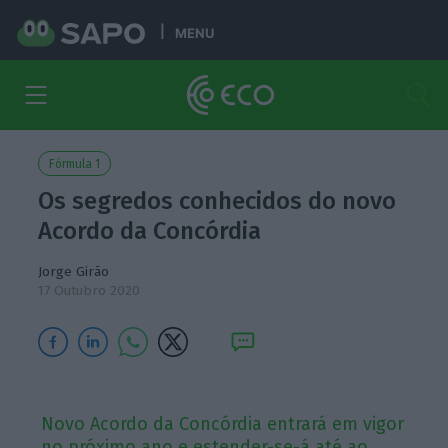
MENU
Fórmula 1
Os segredos conhecidos do novo
Acordo da Concórdia
Jorge Girão
17 Outubro 2020
Novo Acordo da Concórdia entrará em vigor
no próximo ano e estender-se-á até ao