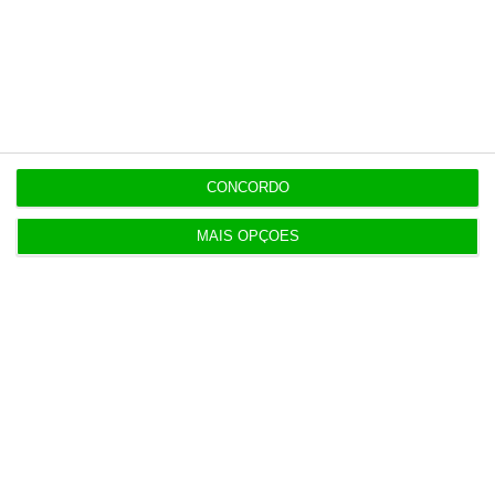
Últimas
8:49
CONCORDO
Notas da 2.ª fase e reapreciações saem hoje
MAIS OPÇÕES
8:22
Galp reclama “tratamento equitativo” após nova
taxa
7:55
Portugueses compram mais de seis pares de
calçado por ano