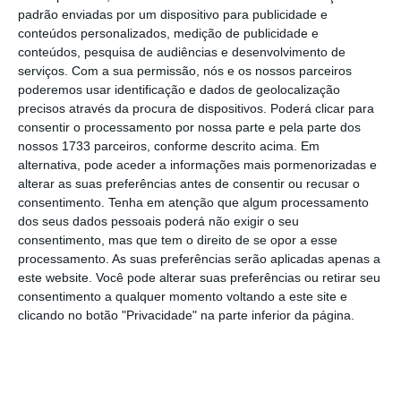
ano a ter um péssimo um ano, mas isso é
padrão enviadas por um dispositivo para publicidade e
circunstancial – devido ao seu poderio
conteúdos personalizados, medição de publicidade e
financeiro, algo que a FOM e a FIA pretendiam
conteúdos, pesquisa de audiências e desenvolvimento de
serviços.
Com a sua permissão, nós e os nossos parceiros
alterar com este novo contrato.
poderemos usar identificação e dados de geolocalização
precisos através da procura de dispositivos. Poderá clicar para
Assim, neste
novo Acordo da Concórdia, que
consentir o processamento por nossa parte e pela parte dos
nossos 1733 parceiros, conforme descrito acima. Em
entrará em vigor no próximo ano e estender-
alternativa, pode aceder a informações mais pormenorizadas e
se-á até ao final de 2025, as “três grandes”
alterar as suas preferências antes de consentir ou recusar o
viram reduzidos os seus prémios monetários,
consentimento.
Tenha em atenção que algum processamento
dos seus dados pessoais poderá não exigir o seu
libertando dinheiro para as restantes
consentimento, mas que tem o direito de se opor a esse
estruturas.
processamento. As suas preferências serão aplicadas apenas a
este website. Você pode alterar suas preferências ou retirar seu
consentimento a qualquer momento voltando a este site e
A
Ferrari
, face ao seu peso histórico e
clicando no botão "Privacidade" na parte inferior da página.
importância para a Fórmula 1, continua a ter
um pagamento anual extra. Este valor é
tirado do bolo dos lucros da FOM antes de