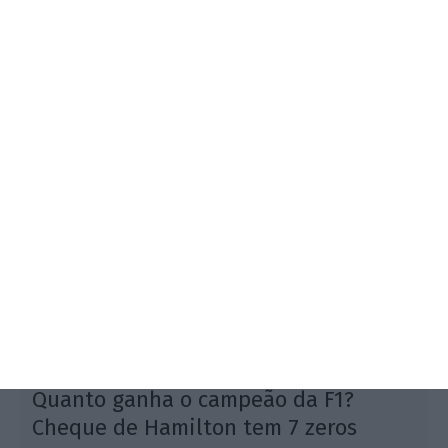
São muito poucos os detalhes do novo Acordo
Concórdia conhecidos, para já, mas a sua
importância é profunda, tendo assegurado a
continuidade na Fórmula 1 das dez equipas atuais.
Quanto ganha o campeão da F1?
Cheque de Hamilton tem 7 zeros