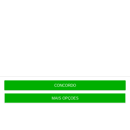
11:27
Onde publicitar fundos europeus? Já há uma lista
oficial
11:19
Dotações para I&D dos governos da UE disparam
61% em 10 anos
11:15
Exportações de bens sobem 1,7% no primeiro
CONCORDO
semestre
MAIS OPÇÕES
11:12
Bruxelas já pagou os 2,32 mil milhões do nono
cheque do PRR