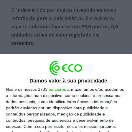
O índice é tido por muitos investidores como
referência para o país asiático. Em outubro,
aquele
indicador fixou-se nos 53,6 pontos, 0,6
unidades acima do valor registado em
setembro.
Um valor acima da marca dos 50 pontos
representa um crescimento da atividade, em
Damos valor à sua privacidade
relação ao mês anterior, enquanto abaixo
representa uma contração.
Nós e os nossos 1733
parceiros
armazenamos e/ou acedemos
a informações num dispositivo, como cookies, e processamos
dados pessoais, como identificadores únicos e informações
No sábado, o
Gabinete de Estatísticas da
padrão enviadas por um dispositivo para publicidade e
China divulgou o PMI oficial, que expandiu pelo
conteúdos personalizados, medição de publicidade e
conteúdos, pesquisa de audiências e desenvolvimento de
oitavo mês consecutivo
, com 51,4 pontos,
serviços.
Com a sua permissão, nós e os nossos parceiros
ligeiramente inferior aos 51,5 registados em