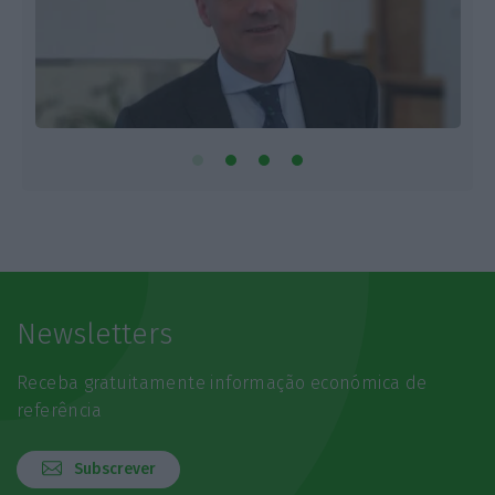
Newsletters
Receba gratuitamente informação económica de
referência
Subscrever