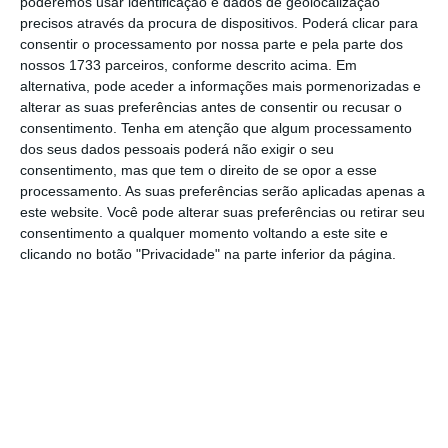
poderemos usar identificação e dados de geolocalização
setembro, quando teve o melhor
precisos através da procura de dispositivos. Poderá clicar para
consentir o processamento por nossa parte e pela parte dos
desempenho até então este ano.
nossos 1733 parceiros, conforme descrito acima. Em
alternativa, pode aceder a informações mais pormenorizadas e
Ambos os indicadores oficiais do Governo e da
alterar as suas preferências antes de consentir ou recusar o
consentimento.
Tenha em atenção que algum processamento
Caixin superaram as projeções dos analistas,
dos seus dados pessoais poderá não exigir o seu
confirmando que o setor manufatureiro
consentimento, mas que tem o direito de se opor a esse
chinês está a recuperar, após a queda da
processamento. As suas preferências serão aplicadas apenas a
este website. Você pode alterar suas preferências ou retirar seu
atividade, no início do ano, quando a China
consentimento a qualquer momento voltando a este site e
adotou restritas medidas de prevenção
clicando no botão "Privacidade" na parte inferior da página.
contra a covid-19.
O economista da Caixin Wang Zhe destacou
que o subíndice de novas encomendas
cresceu ao maior ritmo desde novembro de
2010.