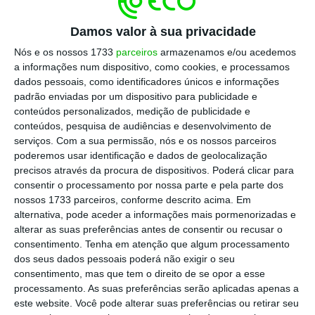
Damos valor à sua privacidade
No final de julho, o Executivo permitiu que os
espaços de diversão noturna pudessem
Nós e os nossos 1733
parceiros
armazenamos e/ou acedemos
a informações num dispositivo, como cookies, e processamos
voltar a reabrir portas, desde que
dados pessoais, como identificadores únicos e informações
funcionassem como “pastelarias ou cafés”,
padrão enviadas por um dispositivo para publicidade e
com o intuito de estes estabelecimentos
conteúdos personalizados, medição de publicidade e
conteúdos, pesquisa de audiências e desenvolvimento de
gerarem algumas receitas com outras
serviços.
Com a sua permissão, nós e os nossos parceiros
atividades, numa altura em que a respetiva
poderemos usar identificação e dados de geolocalização
atividade principal está totalmente vedada
precisos através da procura de dispositivos. Poderá clicar para
consentir o processamento por nossa parte e pela parte dos
por causa do novo coronavírus. As regras
nossos 1733 parceiros, conforme descrito acima. Em
eram claras: estes espaços não teriam de
alternativa, pode aceder a informações mais pormenorizadas e
alterar a classificação de atividade
alterar as suas preferências antes de consentir ou recusar o
consentimento.
Tenha em atenção que algum processamento
económica, “se cumpridas as regras da DGS e
dos seus dados pessoais poderá não exigir o seu
os espaços destinados a dança”
consentimento, mas que tem o direito de se opor a esse
permanecessem “inutilizáveis para o efeito”,
processamento. As suas preferências serão aplicadas apenas a
este website. Você pode alterar suas preferências ou retirar seu
sinalizava o comunicado do Conselho de