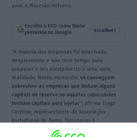
para a diversão noturna.
Escolha o ECO como fonte
›
Escolher
preferida no Google
“A maioria das empresas foi apanhada
desprevenida e não teve tempo para
preparar o seu ajustamento a uma nova
realidade. Neste momento
, só conseguem
sobreviver as empresas que tinham alguns
capitais de reserva ou aquelas cujos sócios
tenham capitais para injetar”
, afirma Hugo
Cardoso, representante da Associação
Portuguesa de Bares, Discotecas e
Animadores, em declarações ao ECO.