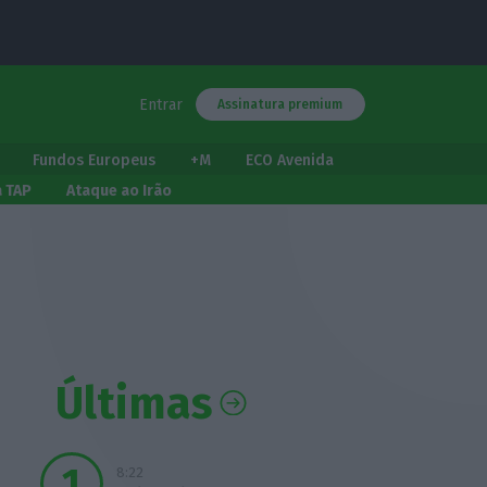
Entrar
Assinatura premium
Fundos Europeus
+M
ECO Avenida
a TAP
Ataque ao Irão
Últimas
8:22