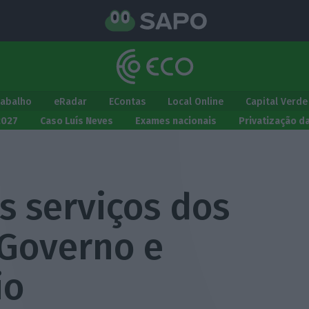
rabalho
eRadar
EContas
Local Online
Capital Verde
2027
Caso Luís Neves
Exames nacionais
Privatização d
s serviços dos
 Governo e
io