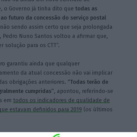
, o Governo já tinha dito que
todas as
ao futuro da concessão do serviço postal
, não sendo assim certo que seja prolongada
a, Pedro Nuno Santos voltou a afirmar que,
r solução para os CTT”.
tro garantiu ainda que qualquer
amento da atual concessão não vai implicar
das obrigações anteriores.
“Todas terão de
egralmente cumpridas”
, apontou, referindo-se
as em
todos os indicadores de qualidade de
que estavam definidos para 2019
(os últimos
ipo de chantagem. Faremos a negociação com