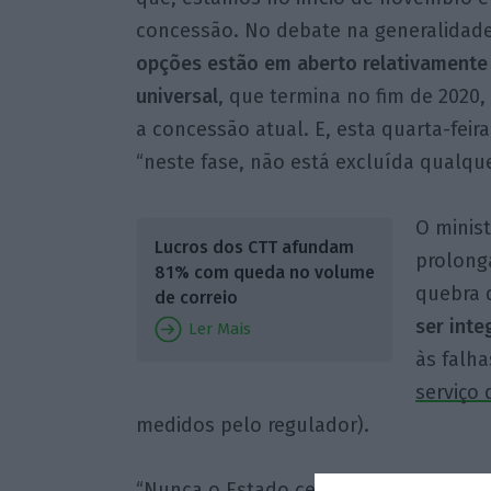
concessão. No debate na generalidade
opções estão em aberto relativamente 
universal
, que termina no fim de 2020
a concessão atual. E, esta quarta-feir
“neste fase, não está excluída qualque
O minis
Lucros dos CTT afundam
prolong
81% com queda no volume
quebra 
de correio
ser int
Ler Mais
às falh
serviço 
medidos pelo regulador).
“Nunca o Estado cederá a qualquer t