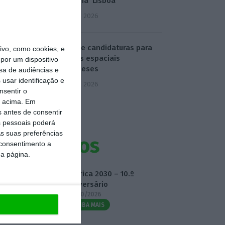
‘destrona’ Lisboa
5 Agosto 2026
ESA abre candidaturas para
vo, como cookies, e
projetos espaciais
por um dispositivo
portugueses
sa de audiências e
usar identificação e
5 Agosto 2026
nsentir o
o acima. Em
s antes de consentir
 pessoais poderá
s suas preferências
Eventos
 consentimento a
da página.
Fábrica 2030 – 10.º
Aniversário
14/10/2026
SAIBA MAIS