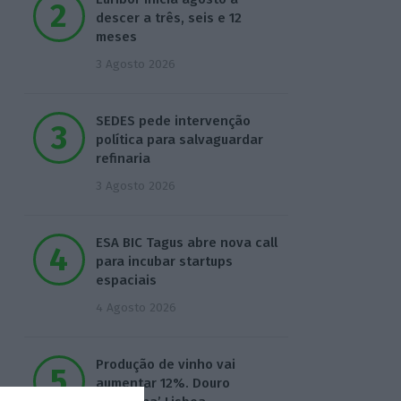
descer a três, seis e 12
meses
3 Agosto 2026
SEDES pede intervenção
política para salvaguardar
refinaria
3 Agosto 2026
ESA BIC Tagus abre nova call
para incubar startups
espaciais
4 Agosto 2026
Produção de vinho vai
aumentar 12%. Douro