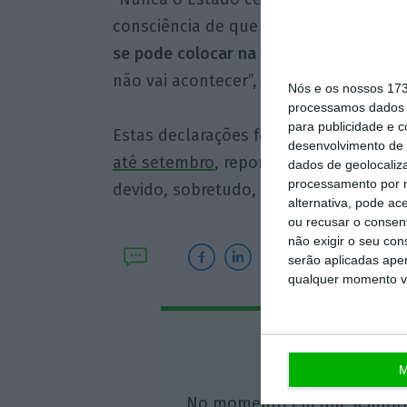
consciência de que representamos o E
se pode colocar na posição de fazer 
não vai acontecer”, rematou.
Nós e os nossos 17
processamos dados p
para publicidade e 
Estas declarações foram ditas no dia
desenvolvimento de 
até setembro
, reportando uma
quebra 
dados de geolocaliza
processamento por n
devido, sobretudo, ao recuo de 17,1% 
alternativa, pode ac
ou recusar o consen
não exigir o seu co
serão aplicadas apen
qualquer momento vol
Assine o
M
No momento em que a infor