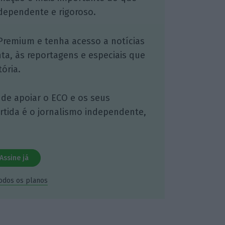
dependente e rigoroso.
Premium e tenha acesso a notícias
nta, às reportagens e especiais que
ória.
 de apoiar o ECO e os seus
artida é o jornalismo independente,
Assine já
todos os planos