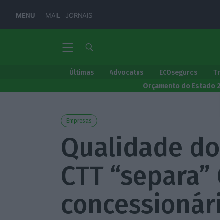
MENU
MAIL
JORNAIS
Últimas
Advocatus
ECOseguros
T
Orçamento do Estado 
Empresas
Qualidade do
CTT “separa”
concessionár