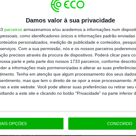
stado e Portugal e
nenhuma empresa privada
chantagem com o Estado.
Isso é impensável e
Damos valor à sua privacidade
33
parceiros
armazenamos e/ou acedemos a informações num dispositi
essoais, como identificadores únicos e informações padrão enviadas 
conteúdos personalizados, medição de publicidade e conteúdos, pesqui
 em que os
CTT apresentaram os resultados
serviços.
Com a sua permissão, nós e os nossos parceiros poderemos 
de 81% nos lucros para 4,3 milhões de euros
,
ção precisos através da procura de dispositivos. Poderá clicar para co
ossa parte e pela parte dos nossos 1733 parceiros, conforme descrit
no total de correio endereçado.
eder a informações mais pormenorizadas e alterar as suas preferência
timento.
Tenha em atenção que algum processamento dos seus dados
nsentimento, mas que tem o direito de se opor a esse processamento. A
https://eco.sapo.pt/2020/11/04/qualidade-dos-servicos-dos-ctt-separa-governo-e-concessionario/
Copiar
as a este website. Você pode alterar suas preferências ou retirar seu
tando a este site e clicando no botão "Privacidade" na parte inferior 
 ECO Premium
AIS OPÇÕES
CONCORDO
mação é mais importante do que