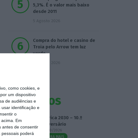
5,3%. É o valor mais baixo
desde 2011
5 Agosto 2026
Compra do hotel e casino de
Troia pelo Arrow tem luz
verde
5 Agosto 2026
vo, como cookies, e
por um dispositivo
Eventos
sa de audiências e
usar identificação e
nsentir o
Fábrica 2030 – 10.º
o acima. Em
Aniversário
s antes de consentir
14/10/2026
 pessoais poderá
SAIBA MAIS