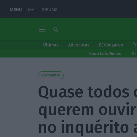
MENU
MAIL
JORNAIS
Últimas
Advocatus
ECOseguros
T
Caso Luís Neves
Or
Novobanco
Quase todos 
querem ouvir
no inquérito