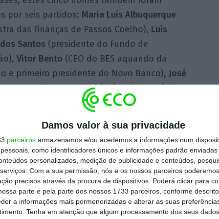
sses, estes cinco nomes também foram
s por seis partidos:
Maria Luís Albuquerque
stra das Finanças de Passos Coelho),
Luís
dos Santos
(presidente do Fundo de
ão),
Vítor Bento
(CEO do BES aquando da
ão e primeiro presidente do Novo Banco),
José
hamento do Novo Banco),
Ricardo Mourinho
Tesouro e Finanças).
Damos valor à sua privacidade
supervisão do Novo Banco,
Byron Haynes
33
parceiros
armazenamos e/ou acedemos a informações num dispositi
tendo sido um nome requerido por cinco
essoais, como identificadores únicos e informações padrão enviadas 
igues de Jesus, ex-presidente da comissão
conteúdos personalizados, medição de publicidade e conteúdos, pesqui
serviços.
Com a sua permissão, nós e os nossos parceiros poderemos 
grupos parlamentares e
deverá regressar ao
ção precisos através da procura de dispositivos. Poderá clicar para co
es polémicas no passado
.
ossa parte e pela parte dos nossos 1733 parceiros, conforme descrit
eder a informações mais pormenorizadas e alterar as suas preferência
timento.
Tenha em atenção que algum processamento dos seus dados