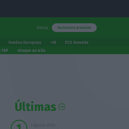
Entrar
Assinatura premium
Fundos Europeus
+M
ECO Avenida
a TAP
Ataque ao Irão
Últimas
7 Agosto 2026