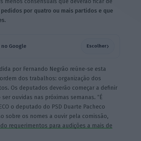
s menos consensuais que deverão ficar de
 pedidos por quatro ou mais partidos e que
es
.
›
a no Google
Escolher
idida por Fernando Negrão reúne-se esta
 ordem dos trabalhos: organização dos
tos. Os deputados deverão começar a definir
ão ser ouvidas nas próximas semanas. “É
ao ECO o deputado do PSD Duarte Pacheco
so sobre os nomes a ouvir pela comissão,
ado requerimentos para audições a mais de