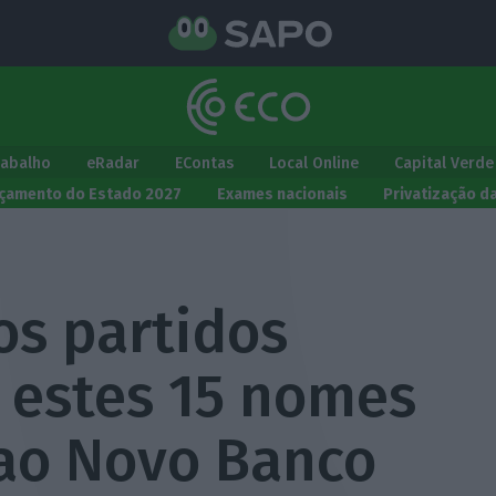
rabalho
eRadar
EContas
Local Online
Capital Verde
çamento do Estado 2027
Exames nacionais
Privatização d
os partidos
 estes 15 nomes
 ao Novo Banco