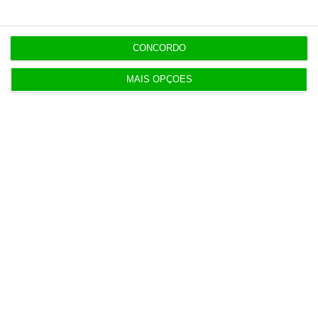
Eólicas para ‘alimentar’ Start Campus em consulta
pública
CONCORDO
3 Agosto 2026
MAIS OPÇÕES
Deloitte Legal Telles assessora sócios da Bruma
4 Agosto 2026
Águas de Portugal alvo de ciberataque
4 Agosto 2026
Destroços de foguetão da SpaceX deverão colidir
com Lua
5 Agosto 2026