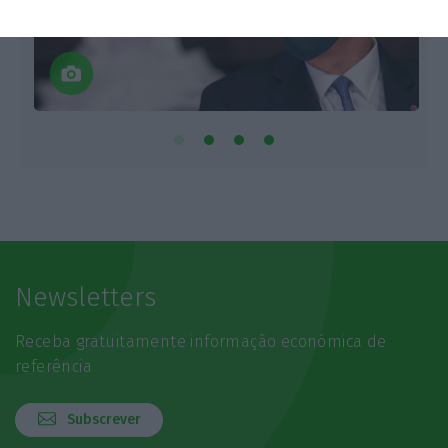
Newsletters
Receba gratuitamente informação económica de
referência
Subscrever