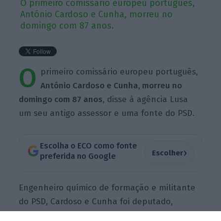
O primeiro comissário europeu português,
António Cardoso e Cunha, morreu no
domingo com 87 anos.
O
primeiro comissário europeu português,
António Cardoso e Cunha, morreu no
domingo com 87 anos
, disse à agência Lusa
um seu antigo assessor e uma fonte do PSD.
Escolha o ECO como fonte
›
Escolher
preferida no Google
Engenheiro químico de formação e militante
do PSD, Cardoso e Cunha foi deputado,
ministro da Agricultura e Pescas de Governos