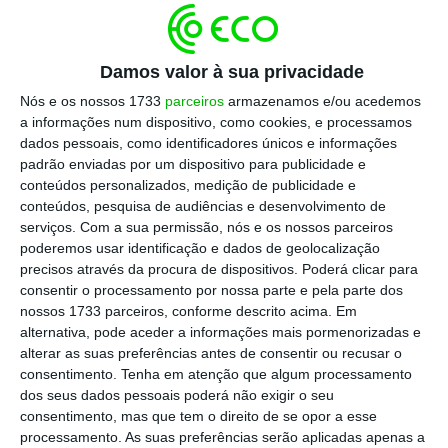
da AD liderados por Sá Carneiro e presidente
da TAP.
Damos valor à sua privacidade
Nós e os nossos 1733
parceiros
armazenamos e/ou acedemos
Em 1986, após a adesão de Portugal à então
a informações num dispositivo, como cookies, e processamos
dados pessoais, como identificadores únicos e informações
Comunidade Económica Europeia (CEE),
foi
padrão enviadas por um dispositivo para publicidade e
nomeado comissário europeu, cargo que
conteúdos personalizados, medição de publicidade e
ocupou até 1993.
conteúdos, pesquisa de audiências e desenvolvimento de
serviços.
Com a sua permissão, nós e os nossos parceiros
poderemos usar identificação e dados de geolocalização
No final da
década de 1990, foi nomeado
precisos através da procura de dispositivos. Poderá clicar para
comissário da Expo’98 e
em seguida
consentir o processamento por nossa parte e pela parte dos
nossos 1733 parceiros, conforme descrito acima. Em
presidente do Conselho de Administração da
alternativa, pode aceder a informações mais pormenorizadas e
TAP[1], tendo saído do cargo em 2004 para
alterar as suas preferências antes de consentir ou recusar o
dar lugar a Fernando Pinto.
consentimento.
Tenha em atenção que algum processamento
dos seus dados pessoais poderá não exigir o seu
consentimento, mas que tem o direito de se opor a esse
processamento. As suas preferências serão aplicadas apenas a