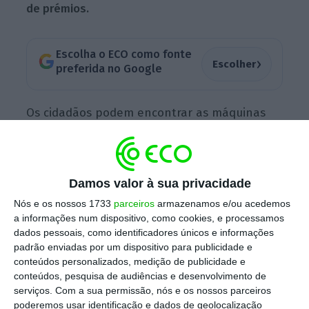
de
prémios.
Escolha o ECO como fonte
›
Escolher
preferida no Google
Os cidadãos podem encontrar as máquinas
no Mercado da Vila de Cascais, em algumas
lojas Auchan, Continente, E. Leclerc, LIDL e
Pingo Doce, no município. O mapa pode ser
Damos valor à sua privacidade
consultado no
site da Cascais Ambiente
Nós e os nossos 1733
parceiros
armazenamos e/ou acedemos
(pertencente à autarquia).
a informações num dispositivo, como cookies, e processamos
dados pessoais, como identificadores únicos e informações
padrão enviadas por um dispositivo para publicidade e
Por cada embalagem colocada na máquina –
conteúdos personalizados, medição de publicidade e
conteúdos, pesquisa de audiências e desenvolvimento de
vidro, plástico ou metal – é emitido um talão
serviços.
Com a sua permissão, nós e os nossos parceiros
com um código QR que tem pontos para
poderemos usar identificação e dados de geolocalização