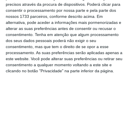
serem convertidos na
aplicação CityPoints
precisos através da procura de dispositivos. Poderá clicar para
consentir o processamento por nossa parte e pela parte dos
Cascais.
Segundo o comunicado, esses pontos
nossos 1733 parceiros, conforme descrito acima. Em
poderão ser depois trocados por “prémios ou
alternativa, pode aceder a informações mais pormenorizadas e
experiências oferecidas pelo município:
alterar as suas preferências antes de consentir ou recusar o
consentimento.
Tenha em atenção que algum processamento
batismo de cavalo ou de
segway
, passeio de
dos seus dados pessoais poderá não exigir o seu
burro com guia, visita a museu, pista de
consentimento, mas que tem o direito de se opor a esse
arborismo, palhinhas de aço inoxidável,
processamento. As suas preferências serão aplicadas apenas a
este website. Você pode alterar suas preferências ou retirar seu
escovas de dentes em bambu, entre muitos
consentimento a qualquer momento voltando a este site e
outros”.
clicando no botão "Privacidade" na parte inferior da página.
“Pandemia aumentou consumo de plásticos de uso
único”. Mas a reciclagem também
Ler Mais
A vereadora do Ambiente da autarquia, Joana
Balsemão, diz que “é preciso aumentar a taxa