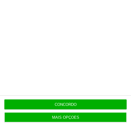
Últimas
7 Agosto 2026
Espanha repõe controlos fronteiriços a viajantes
de Itália
7 Agosto 2026
Seguro promulga decreto para regime de
heranças indivisas
7 Agosto 2026
Bola da ‘mão de deus’ de Maradona em leilão por
CONCORDO
dois milhões
MAIS OPÇÕES
7 Agosto 2026