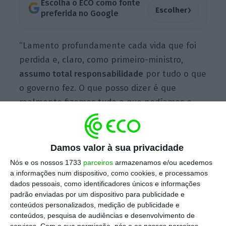
Escolha o ECO como fonte
›
Escolher
preferida no Google
“Lamento profundamente cada vida que foi
perdida e, claro, como primeiro-ministro,
assumo total responsabilidade
por tudo o que
o governo fez. O que posso dizer é que
realmente fizemos tudo o que podíamos e
continuamos a fazer tudo o que podemos
para minimizar a perda de vidas e minimizar o
sofrimento durante o que tem sido uma fase
Damos valor à sua privacidade
muito difícil de uma
crise muito difícil para o
Nós e os nossos 1733
parceiros
armazenamos e/ou acedemos
nosso país
”, disse Boris Johnson, durante uma
a informações num dispositivo, como cookies, e processamos
dados pessoais, como identificadores únicos e informações
conferência de imprensa.
padrão enviadas por um dispositivo para publicidade e
conteúdos personalizados, medição de publicidade e
conteúdos, pesquisa de audiências e desenvolvimento de
O país encontra-se atualmente no
terceiro