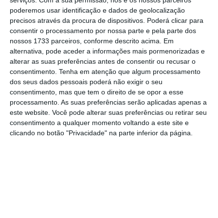
serviços.
Com a sua permissão, nós e os nossos parceiros
poderemos usar identificação e dados de geolocalização
confinamento nacional, enfrentando uma onda
precisos através da procura de dispositivos. Poderá clicar para
de infeções, e subsequentes hospitalizações e
consentir o processamento por nossa parte e pela parte dos
mortes
, causadas pela variante mais
nossos 1733 parceiros, conforme descrito acima. Em
alternativa, pode aceder a informações mais pormenorizadas e
transmissível do vírus. Esta estirpe foi
alterar as suas preferências antes de consentir ou recusar o
descoberta pela primeira vez no sudeste da
consentimento.
Tenha em atenção que algum processamento
Inglaterra no ano passado, tendo-se
dos seus dados pessoais poderá não exigir o seu
consentimento, mas que tem o direito de se opor a esse
espalhado para Londres e sendo agora
processamento. As suas preferências serão aplicadas apenas a
responsável pela maioria das novas infeções.
este website. Você pode alterar suas preferências ou retirar seu
consentimento a qualquer momento voltando a este site e
clicando no botão "Privacidade" na parte inferior da página.
Covid: Risco “muito elevado” de contágio de novas
variantes
Ler Mais
As mortes registadas na capital britânica, que
está atualmente no centro do surto, estão