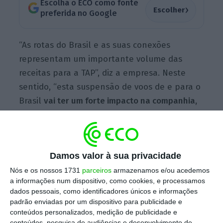
Escolha o ECO como fonte
›
Escolher
preferida no Google
“As rotas do Brasil e as suas conexões
representam um importante volume das
receitas para a TAP”, diz a empresa. Neste
sentido, “esta suspensão de voos de e para o
Brasil
vai ter um forte impacto na companhia,
adiando a recuperação
“, diz a TAP ao ECO.
“Até ao dia 14 de fevereiro, estão
suspensos
Damos valor à sua privacidade
todos os voos, comerciais ou privados, de
Nós e os nossos 1731
parceiros
armazenamos e/ou acedemos
todas as companhias aéreas, de e para o
a informações num dispositivo, como cookies, e processamos
dados pessoais, como identificadores únicos e informações
Brasil.
As regras agora estabelecidas são
padrão enviadas por um dispositivo para publicidade e
igualmente aplicáveis aos voos de e para o
conteúdos personalizados, medição de publicidade e
Reino Unido”, disse o
Ministério da
conteúdos, pesquisa de audiências e desenvolvimento de