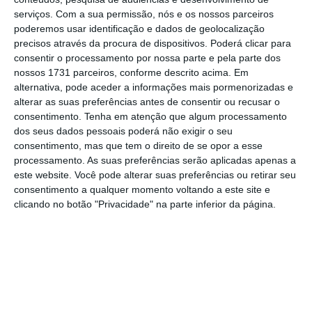
serviços.
Com a sua permissão, nós e os nossos parceiros
Administração Interna, em comunicado.
poderemos usar identificação e dados de geolocalização
precisos através da procura de dispositivos. Poderá clicar para
O Governo justifica esta suspensão dos voos
consentir o processamento por nossa parte e pela parte dos
nossos 1731 parceiros, conforme descrito acima. Em
de e para o Brasil, bem como o Reino Unido,
alternativa, pode aceder a informações mais pormenorizadas e
com a evolução da situação epidemiológica a
alterar as suas preferências antes de consentir ou recusar o
nível mundial, o aumento dos casos de
consentimento.
Tenha em atenção que algum processamento
dos seus dados pessoais poderá não exigir o seu
infeção por SARS-CoV-2 em Portugal e a
consentimento, mas que tem o direito de se opor a esse
deteção de novas estirpes do vírus. A estirpe
processamento. As suas preferências serão aplicadas apenas a
brasileira é, a par da britânica e da África do
este website. Você pode alterar suas preferências ou retirar seu
consentimento a qualquer momento voltando a este site e
Sul, uma das que mais preocupa as
clicando no botão "Privacidade" na parte inferior da página.
autoridades.
"As rotas do Brasil e as suas conexões
representam um importante volume
das receitas para a TAP.”
Fonte oficial da TAP