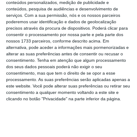
conteúdos personalizados, medição de publicidade e
de 2,5 salários.
O limite é, no máximo, de 250
conteúdos, pesquisa de audiências e desenvolvimento de
mil euros aplicável aos pilotos, mas poderá
serviços.
Com a sua permissão, nós e os nossos parceiros
poderemos usar identificação e dados de geolocalização
ser diferente para outras categorias
precisos através da procura de dispositivos. Poderá clicar para
profissionais dentro da empresa. Mas há a
consentir o processamento por nossa parte e pela parte dos
possibilidade de cada trabalhador acabar por
nossos 1733 parceiros, conforme descrito acima. Em
alternativa, pode aceder a informações mais pormenorizadas e
receber mais.
alterar as suas preferências antes de consentir ou recusar o
consentimento.
Tenha em atenção que algum processamento
Caso o valor da rescisão seja superior a 50 mil
dos seus dados pessoais poderá não exigir o seu
consentimento, mas que tem o direito de se opor a esse
euros, este será pago de forma fracionada ao
processamento. As suas preferências serão aplicadas apenas a
longo de três anos
: 40% são pagos no
este website. Você pode alterar suas preferências ou retirar seu
momento da rescisão, 30% em 2022 e 30% em
consentimento a qualquer momento voltando a este site e
clicando no botão "Privacidade" na parte inferior da página.
2023, sendo que aos valores pagos nos
próximos dois será acrescida uma bonificação
de 5%. Além deste acréscimo, serão ainda
pagas as anuidades técnicas.