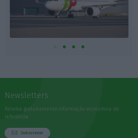
Newsletters
Receba gratuitamente informação económica de
referência
Subscrever