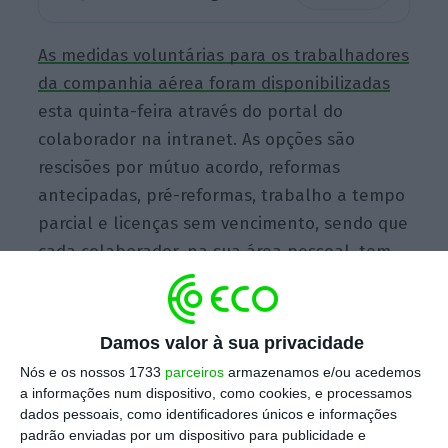
As medidas voluntárias para os trabalhadores
da companhia aérea foram disponibilizadas
esta quinta-feira através do portal do
colaborador na intranet. As opções são
rescisões por mútuo acordo, reformas
antecipadas, pré-reformas, trabalho a tempo
parcial e licenças sem vencimento, sendo que
cada colaborador, na sua área pessoal, tem
acesso apenas às medidas para as quais é
elegível e a um simulador.
Damos valor à sua privacidade
Nós e os nossos 1733
parceiros
armazenamos e/ou acedemos
A rescisão por mútuo acordo será calculada
a informações num dispositivo, como cookies, e processamos
nos termos da legislação em vigor, com uma
dados pessoais, como identificadores únicos e informações
padrão enviadas por um dispositivo para publicidade e
majoração de 25%
e uma
bonificação adicional