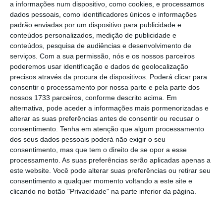
a informações num dispositivo, como cookies, e processamos
celebrou acordos de emergência até ao dia 6
dados pessoais, como identificadores únicos e informações
padrão enviadas por um dispositivo para publicidade e
de fevereiro, o SPAC e o SNPVAC eram os dois
conteúdos personalizados, medição de publicidade e
com quem faltava chegar a um consenso.
conteúdos, pesquisa de audiências e desenvolvimento de
“Este era, portanto, o passo essencial que
serviços.
Com a sua permissão, nós e os nossos parceiros
poderemos usar identificação e dados de geolocalização
faltava cumprir para
dar por fechado um
precisos através da procura de dispositivos. Poderá clicar para
período muito exigente em que foi possível à
consentir o processamento por nossa parte e pela parte dos
empresa e aos seus trabalhadores acordarem
nossos 1733 parceiros, conforme descrito acima. Em
alternativa, pode aceder a informações mais pormenorizadas e
as condições remuneratórias e laborais
que
alterar as suas preferências antes de consentir ou recusar o
vão vigorar ao longo da implementação do
consentimento.
Tenha em atenção que algum processamento
plano de reestruturação nos próximos quatro
dos seus dados pessoais poderá não exigir o seu
consentimento, mas que tem o direito de se opor a esse
anos
“, lê-se.
processamento. As suas preferências serão aplicadas apenas a
este website. Você pode alterar suas preferências ou retirar seu
O MIH “elogia o sentido de responsabilidade
consentimento a qualquer momento voltando a este site e
clicando no botão "Privacidade" na parte inferior da página.
demonstrado por todos os sindicatos e pelos
seus trabalhadores pela forma como este
processo de negociação, primeiro, e da