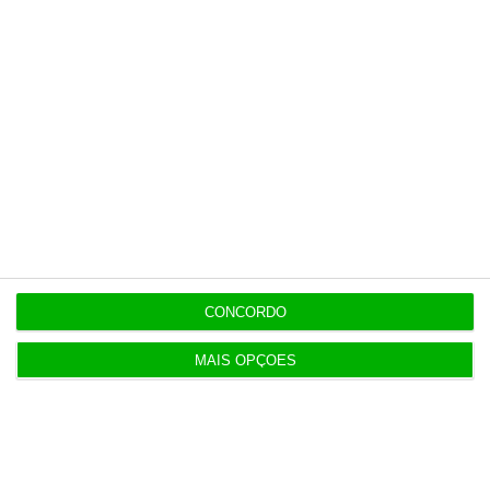
o ECO e os seus jornalistas. A nossa
contrapartida é o jornalismo
independente, rigoroso e credível.
Assine já
Veja todos os planos
CONCORDO
Últimas
MAIS OPÇÕES
8 Agosto 2026
Carneiro concorda com PR sobre envio de diploma
para TC