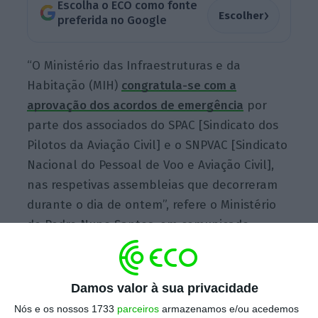
Escolha o ECO como fonte
›
Escolher
preferida no Google
“O Ministério das Infraestruturas e da
Habitação (MIH)
congratula-se com a
aprovação dos acordos de emergência
por
parte dos associados do SPAC [Sindicato dos
Pilotos da Aviação Civil] e o SNPVAC [Sindicato
Nacional do Pessoal de Voo e Aviação Civil],
nas respetivas assembleias que decorreram
durante o dia de ontem”, refere o Ministério
de Pedro Nuno Santos, em comunicado
enviado este sábado.
Damos valor à sua privacidade
No mesmo documento, aquele ministério
Nós e os nossos 1733
parceiros
armazenamos e/ou acedemos
refere que dos 14 sindicatos com que a TAP