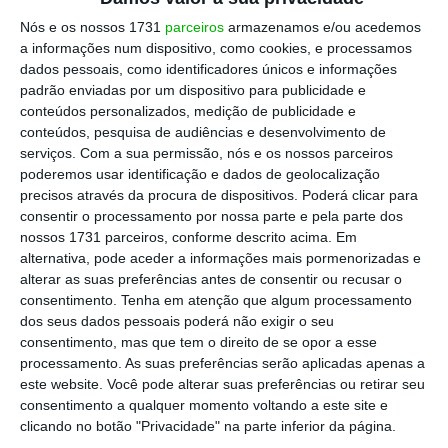
de ser hospitalizado.
Nós e os nossos 1731
parceiros
armazenamos e/ou acedemos
a informações num dispositivo, como cookies, e processamos
dados pessoais, como identificadores únicos e informações
Contudo, já na madrugada de terça-feira, o
padrão enviadas por um dispositivo para publicidade e
Instituto Nacional para as Alergias e Doenças
conteúdos personalizados, medição de publicidade e
conteúdos, pesquisa de audiências e desenvolvimento de
Infecciosas (NIAID), uma entidade federal,
serviços.
Com a sua permissão, nós e os nossos parceiros
emitiu um comunicado
onde admite que
os
poderemos usar identificação e dados de geolocalização
responsáveis de saúde estão “preocupados
precisos através da procura de dispositivos. Poderá clicar para
consentir o processamento por nossa parte e pela parte dos
com a informação divulgada pela
nossos 1731 parceiros, conforme descrito acima. Em
AstraZeneca”
, apontando para a
alternativa, pode aceder a informações mais pormenorizadas e
possibilidade de a farmacêutica ter “incluído
alterar as suas preferências antes de consentir ou recusar o
consentimento.
Tenha em atenção que algum processamento
informação desatualizada”. Apesar de a
dos seus dados pessoais poderá não exigir o seu
vacina já ter sido autorizada em mais de 50
consentimento, mas que tem o direito de se opor a esse
países, ainda não foi admitida pelo regulador
processamento. As suas preferências serão aplicadas apenas a
este website. Você pode alterar suas preferências ou retirar seu
do medicamento dos EUA.
consentimento a qualquer momento voltando a este site e
clicando no botão "Privacidade" na parte inferior da página.
O instituto apela ainda a que a AstraZeneca