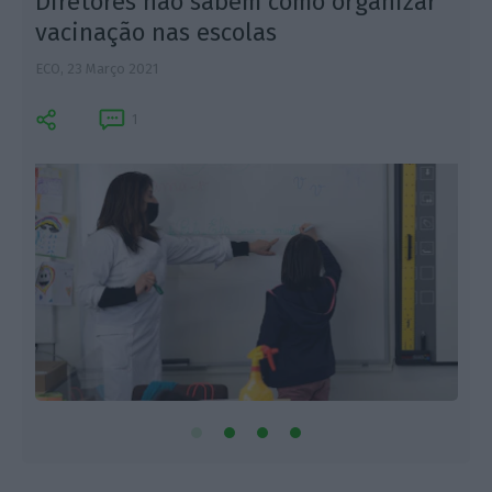
Diretores não sabem como organizar
vacinação nas escolas
ECO,
23 Março 2021
F
1