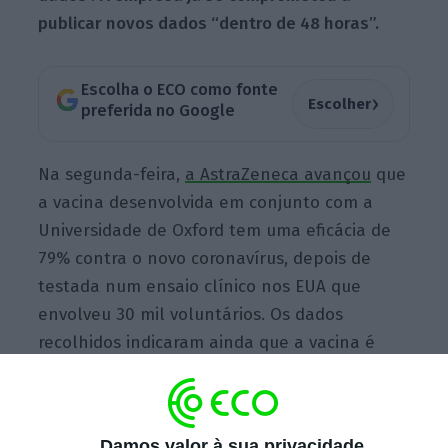
publicar novos dados “dentro de 48 horas”.
Escolha o ECO como fonte
›
Escolher
preferida no Google
Na segunda-feira,
a AstraZeneca avançou
que
a vacina desenvolvida em conjunto com a
Universidade de Oxford tem uma eficácia de
79% contra o novo coronavírus, depois de
testada num ensaio clínico nos EUA que
envolveu 30 mil voluntários. Os dados
recolhidos indicaram ainda que a vacina é
eficaz em “pessoas de todas as idades”,
incluindo idosos, e
assegurou que nenhum dos
participantes sofreu reações adversas ou teve
Damos valor à sua privacidade