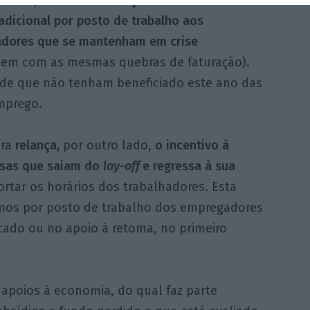
estar prevista a
atribuição de um salário
dicional por posto de trabalho aos
dores que se mantenham em crise
uem com as mesmas quebras de faturação).
sde que não tenham beneficiado este ano das
mprego.
ira
relança,
por outro lado,
o incentivo à
esas que saiam do
lay-off
e regressa à sua
ortar os horários dos trabalhadores. Esta
imos por posto de trabalho dos empregadores
icado ou no apoio à retoma, no primeiro
apoios à economia, do qual faz parte