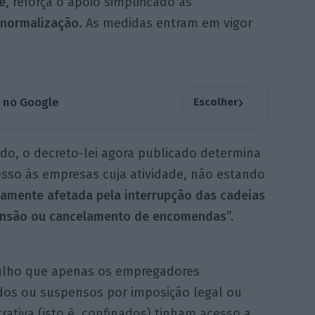
e
, reforça o apoio simplificado às
à normalização
. As medidas entram em vigor
›
a no Google
Escolher
ado, o decreto-lei agora publicado determina
esso às empresas cuja atividade, não estando
ivamente afetada pela interrupção das cadeias
ensão ou cancelamento de encomendas”.
ulho que apenas os empregadores
dos ou suspensos por imposição legal ou
rativa (isto é, confinados) tinham acesso a