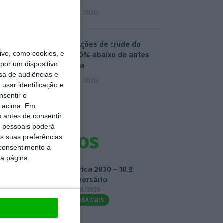
5 Agosto 2026
Exportações de crude do
vo, como cookies, e
Golfo 40% abaixo de antes
por um dispositivo
da guera
sa de audiências e
5 Agosto 2026
usar identificação e
nsentir o
o acima. Em
s antes de consentir
 pessoais poderá
Eventos
s suas preferências
 consentimento a
da página.
Fábrica 2030 – 10.º
Aniversário
14/10/2026
SAIBA MAIS