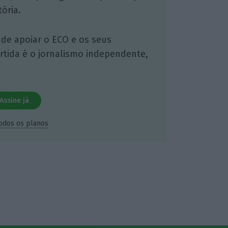
ória.
 de apoiar o ECO e os seus
artida é o jornalismo independente,
Assine já
todos os planos