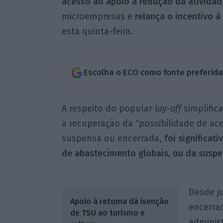
acesso ao apoio à redução da atividad
microempresas e
relança o incentivo 
esta quinta-feira.
Escolha o ECO como fonte preferid
A respeito do popular
lay-off
simplific
a recuperação da “possibilidade de ac
suspensa ou encerrada,
foi significat
de abastecimento globais, ou da susp
Desde j
Apoio à retoma dá isenção
encerra
de TSU ao turismo e
administ