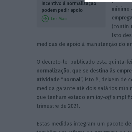
passa a 
incentivo à normalização
mínimo a
podem pedir apoio
emprega
Ler Mais
(contin
Isto de
medidas de apoio à manutenção do e
O decreto-lei publicado esta quinta-fe
normalização, que se destina às empr
atividade “normal”,
isto é, deixem de c
medida garante até dois salários mín
que tenham estado em
lay-off
simplif
trimestre de 2021.
Estas medidas integram um pacote de 