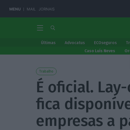
MENU
MAIL
JORNAIS
Últimas
Advocatus
ECOseguros
T
Caso Luís Neves
Or
Trabalho
É oficial. Lay
fica disponív
empresas a pa