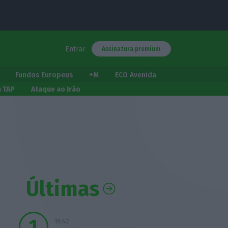
Entrar
Assinatura premium
Fundos Europeus
+M
ECO Avenida
a TAP
Ataque ao Irão
Últimas
19:42