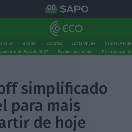
rabalho
eRadar
EContas
Local Online
Capital Verde
çamento do Estado 2027
Exames nacionais
Privatização d
-off simplificado
el para mais
rtir de hoje