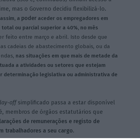
ime, mas o Governo decidiu flexibilizá-lo.
poder
assim, a
aceder os empregadores em
total ou parcial superior a 40%, no mês
r feito entre março e abril. Isto desde que
as cadeias de abastecimento globais, ou da
endas,
nas situações em que mais de metade da
etuada a atividades ou setores que estejam
 determinação legislativa ou administrativa de
lay-off
simplificado passa a estar disponível
 é, membros de órgãos estatutários que
larações de remunerações e registo de
m trabalhadores a seu cargo.