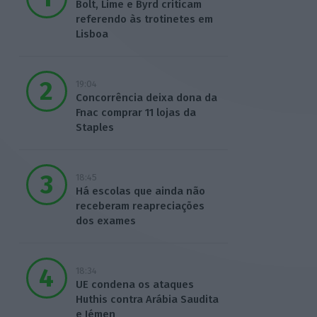
Bolt, Lime e Byrd criticam
referendo às trotinetes em
Lisboa
19:04
Concorrência deixa dona da
Fnac comprar 11 lojas da
Staples
18:45
Há escolas que ainda não
receberam reapreciações
dos exames
18:34
UE condena os ataques
Huthis contra Arábia Saudita
e Iémen