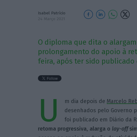
Isabel Patrício
24 Março 2021
O diploma que dita o alargame
prolongamento do apoio à ret
feira, após ter sido publicado
U
m dia depois de
Marcelo Reb
desenhados pelo Governo pa
foi publicado em Diário da 
retoma progressiva
,
alarga o
lay-off
sim