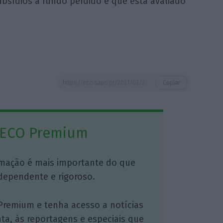
sídios a fundo perdido e que está avaliado
https://eco.sapo.pt/2021/03/24/e-oficial-lay-off-simplificado-fica-disponivel-para-mais-empresas-a-partir-de-amanha/
Copiar
 ECO Premium
mação é mais importante do que
dependente e rigoroso.
Premium e tenha acesso a notícias
nta, às reportagens e especiais que