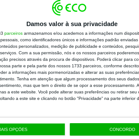
ff
simplificado — o
apoio à retoma progressiva
iu
prolongá-lo por mais três meses
,
Damos valor à sua privacidade
embro. Além disso, os
empregadores do
33
parceiros
armazenamos e/ou acedemos a informações num dispositi
s isenções e dispensas contributivas
à
essoais, como identificadores únicos e informações padrão enviadas 
uração.
conteúdos personalizados, medição de publicidade e conteúdos, pesqui
serviços.
Com a sua permissão, nós e os nossos parceiros poderemos 
ção precisos através da procura de dispositivos. Poderá clicar para co
 a estar disponível
, no caso do turismo,
ossa parte e pela parte dos nossos 1733 parceiros, conforme descrit
eder a informações mais pormenorizadas e alterar as suas preferência
ém para os trabalhadores independentes e
timento.
Tenha em atenção que algum processamento dos seus dados
estando suspensa ou encerrada por imposição
nsentimento, mas que tem o direito de se opor a esse processamento. A
ação de comprovada paragem”
. Em causa está
as a este website. Você pode alterar suas preferências ou retirar seu
tando a este site e clicando no botão "Privacidade" na parte inferior 
euros e 665 euros aos requerentes
, na
ao apoio simplificado às microempresas,
AIS OPÇÕES
CONCORDO