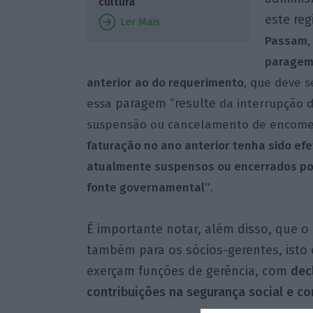
cultura
este reg
Ler Mais
Passam, 
paragem 
anterior ao do requerimento
,
que deve se
paragem “resulte
essa
da interrupção d
suspensão ou cancelamento de encom
faturação no ano anterior tenha sido ef
atualmente suspensos ou encerrados por
fonte governamental”
.
É importante notar, além disso, que o
também para os sócios-gerentes, isto
exerçam funções de gerência, com
dec
contribuições na segurança social e co