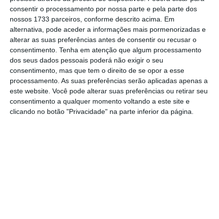
consentir o processamento por nossa parte e pela parte dos
Para ajudar a entender a questão, atente
nossos 1733 parceiros, conforme descrito acima. Em
neste o exemplo: qualquer um de nós pode ir
alternativa, pode aceder a informações mais pormenorizadas e
à internet ver e até descarregar uma imagem
alterar as suas preferências antes de consentir ou recusar o
consentimento.
Tenha em atenção que algum processamento
de Mona Lisa; mas é do conhecimento geral
dos seus dados pessoais poderá não exigir o seu
que a famosa obra de Leonardo da Vinci, La
consentimento, mas que tem o direito de se opor a esse
Gioconda, está exposta e faz parte da
processamento. As suas preferências serão aplicadas apenas a
este website. Você pode alterar suas preferências ou retirar seu
coleção do museu do Louvre, em Paris.
consentimento a qualquer momento voltando a este site e
clicando no botão "Privacidade" na parte inferior da página.
Descarregar a imagem da Mona Lisa da
internet não faz de ninguém o dono da Mona
Lisa. Nem a imagem descarregada é
a
Mona
Lisa. O quadro original está bem guardado. E,
por mais cópias digitais que faça, isso não faz
de si o detentor de
várias
Mona Lisa.
A diferença é que, nesta fase, os NFT só