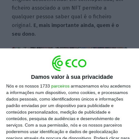
ficheiro associado a um NFT permite a
qualquer pessoa saber qual é o ficheiro
original.
E, mais importante ainda, quem é o
seu dono.
Damos valor à sua privacidade
Nós e os nossos 1733
parceiros
armazenamos e/ou acedemos
a informações num dispositivo, como cookies, e processamos
dados pessoais, como identificadores únicos e informações
padrão enviadas por um dispositivo para publicidade e
conteúdos personalizados, medição de publicidade e
Pré-visualização de parte da obra de Beeple que foi vendida
conteúdos, pesquisa de audiências e desenvolvimento de
num leilão da Christie’s por quase 70 milhões de dólares.
serviços.
Com a sua permissão, nós e os nossos parceiros
Beeple
poderemos usar identificação e dados de geolocalização
precisos através da procura de dispositivos. Poderá clicar para