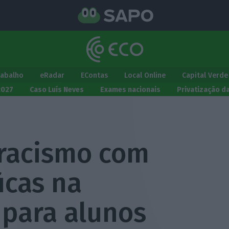
rabalho
eRadar
EContas
Local Online
Capital Verde
2027
Caso Luís Neves
Exames nacionais
Privatização d
 racismo com
icas na
 para alunos