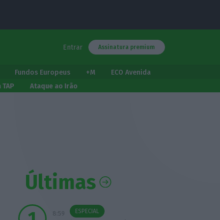
Entrar
Assinatura premium
Fundos Europeus
+M
ECO Avenida
a TAP
Ataque ao Irão
Últimas
ESPECIAL
8:59