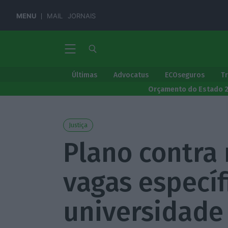
MENU
MAIL
JORNAIS
Últimas
Advocatus
ECOseguros
T
Orçamento do Estado 
Justiça
Plano contra
vagas específ
universidade