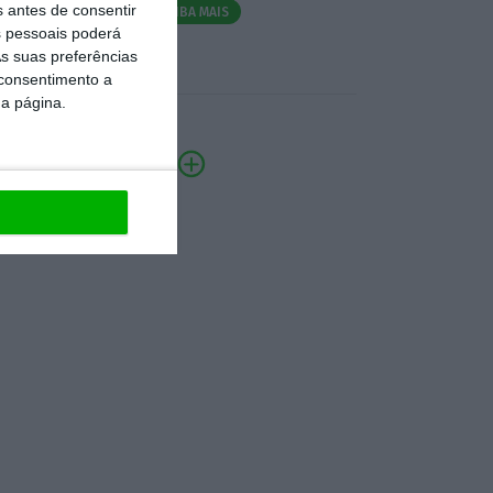
s antes de consentir
SAIBA MAIS
 pessoais poderá
s suas preferências
 consentimento a
da página.