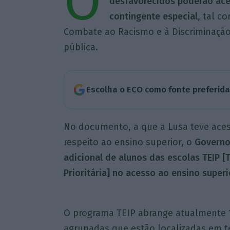
O
desfavorecidos poderão ace
contingente especial
, tal c
Combate ao Racismo e à Discriminação,
pública.
Escolha o ECO como fonte preferid
No documento, a que a Lusa teve aces
respeito ao ensino superior, o
Governo 
adicional de alunos das escolas TEIP [
Prioritária] no acesso ao ensino superi
O programa TEIP abrange atualmente 
agrupadas que estão localizadas em t