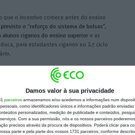
so que o incentivo comece antes do ensino
previsto o “reforço do sistema de bolsas”,
 alunos ciganos do ensino superior
e as
uca, para estudantes ciganos no 3.º ciclo
ário.
evê também códigos de conduta
, maior
nte e não docente ou dirigente ou a inclusão
s de educação contra o racismo e sobre a
Damos valor à sua privacidade
frodescendentes e ciganas.
31
parceiros
armazenamos e/ou acedemos a informações num dispositi
essoais, como identificadores únicos e informações padrão enviadas 
conteúdos personalizados, medição de publicidade e conteúdos, pesqui
esenta para consulta pública, está
serviços.
Com a sua permissão, nós e os nossos parceiros poderemos 
linhas de atuação, com
o objetivo de
ção precisos através da procura de dispositivos. Poderá clicar para co
ossa parte e pela parte dos nossos 1731 parceiros, conforme descrit
 não discriminação
, através de uma e
stratégia