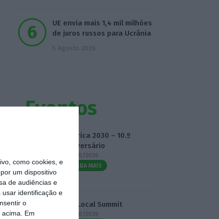
UE envia mais 1,4 mil milhões
de juros russos para Ucrânia
5 Agosto 2026
Eventos
Fábrica 2030 – 10.º
Aniversário
14/10/2026
vo, como cookies, e
SAIBA MAIS
por um dispositivo
sa de audiências e
usar identificação e
nsentir o
3.º Local Summit
o acima. Em
07/10/2026