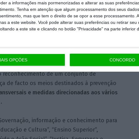
eder a informações mais pormenorizadas e alterar as suas preferência
da proibição e da punição da discriminação
timento.
Tenha em atenção que algum processamento dos seus dados
nsentimento, mas que tem o direito de se opor a esse processamento. A
as a este website. Você pode alterar suas preferências ou retirar seu
tando a este site e clicando no botão "Privacidade" na parte inferior 
 um dia muito especial para todo o Governo
úblico um plano nacional de ação contra o
AIS OPÇÕES
CONCORDO
é o reconhecimento de um conjunto de
ça de facto os meios destinados à prevenção
nsversais e medidas direcionadas aos vários
.
 “Governação, informação e conhecimento para
ducação e Cultura”, “Ensino Superior”,