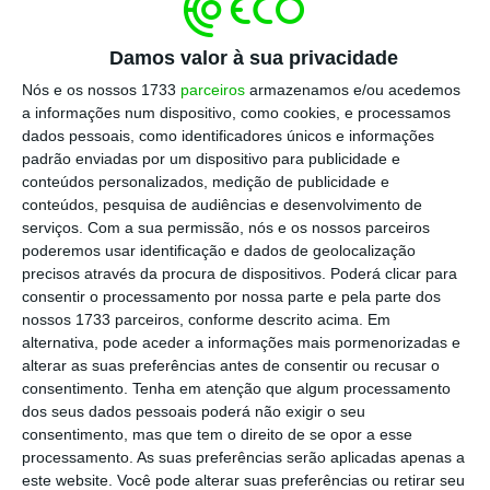
público da Anacom ter excluído a proposta
da ANO, alegando que a mesma não
Damos valor à sua privacidade
apresentava uma redundância que permitisse
Nós e os nossos 1733
parceiros
armazenamos e/ou acedemos
a informações num dispositivo, como cookies, e processamos
continuar o leilão em caso de alguma avaria
dados pessoais, como identificadores únicos e informações
técnica. A ANO considera, em contrapartida,
padrão enviadas por um dispositivo para publicidade e
que a sua proposta, na verdade, previa uma
conteúdos personalizados, medição de publicidade e
conteúdos, pesquisa de audiências e desenvolvimento de
plataforma redundante, pelo que considerou
serviços.
Com a sua permissão, nós e os nossos parceiros
que a exclusão foi ilegal.
O tribunal de
poderemos usar identificação e dados de geolocalização
primeira instância deu-lhe razão.
precisos através da procura de dispositivos. Poderá clicar para
consentir o processamento por nossa parte e pela parte dos
nossos 1733 parceiros, conforme descrito acima. Em
alternativa, pode aceder a informações mais pormenorizadas e
Tribunal condena Anacom e ameaça anular leilão do
alterar as suas preferências antes de consentir ou recusar o
5G
consentimento.
Tenha em atenção que algum processamento
Ler Mais
dos seus dados pessoais poderá não exigir o seu
consentimento, mas que tem o direito de se opor a esse
processamento. As suas preferências serão aplicadas apenas a
Porém, a Anacom não se conformou. O
este website. Você pode alterar suas preferências ou retirar seu