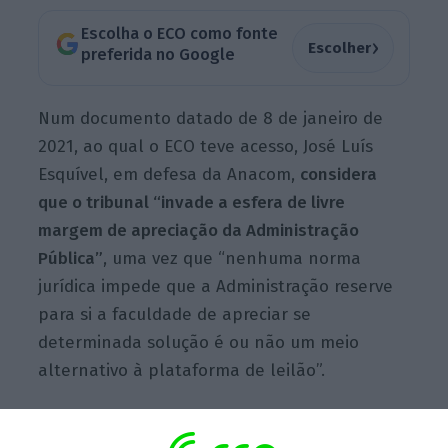
Escolha o ECO como fonte
›
Escolher
preferida no Google
Num documento datado de 8 de janeiro de
2021, ao qual o ECO teve acesso, José Luís
Esquível, em defesa da Anacom,
considera
que o tribunal “invade a esfera de livre
margem de apreciação da Administração
Pública”
, uma vez que “nenhuma norma
jurídica impede que a Administração reserve
para si a faculdade de apreciar se
determinada solução é ou não um meio
alternativo à plataforma de leilão”.
Em causa está o facto de o júri do concurso