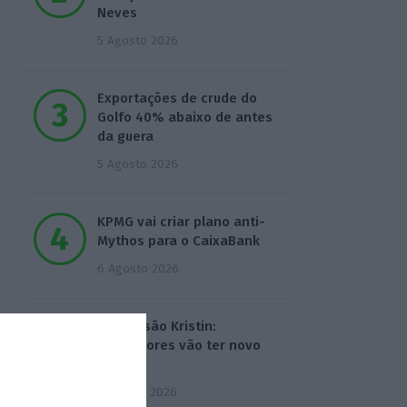
Neves
5 Agosto 2026
Exportações de crude do
Golfo 40% abaixo de antes
da guera
5 Agosto 2026
KPMG vai criar plano anti-
Mythos para o CaixaBank
6 Agosto 2026
Depressão Kristin:
Agricultores vão ter novo
apoio
7 Agosto 2026