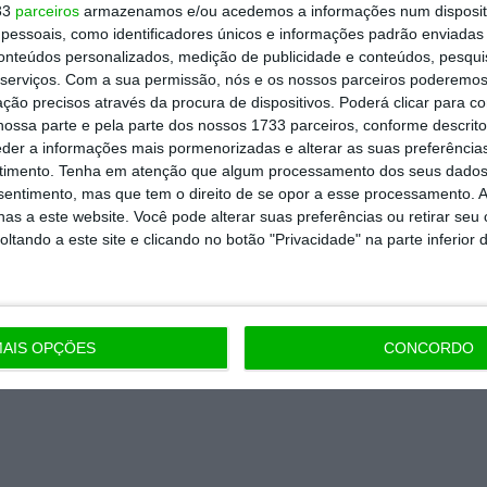
33
parceiros
armazenamos e/ou acedemos a informações num dispositi
essoais, como identificadores únicos e informações padrão enviadas 
Assine já
conteúdos personalizados, medição de publicidade e conteúdos, pesqui
serviços.
Com a sua permissão, nós e os nossos parceiros poderemos 
todos os planos
ção precisos através da procura de dispositivos. Poderá clicar para co
ossa parte e pela parte dos nossos 1733 parceiros, conforme descrit
eder a informações mais pormenorizadas e alterar as suas preferência
timento.
Tenha em atenção que algum processamento dos seus dados
nsentimento, mas que tem o direito de se opor a esse processamento. A
as a este website. Você pode alterar suas preferências ou retirar seu
tando a este site e clicando no botão "Privacidade" na parte inferior 
AIS OPÇÕES
CONCORDO