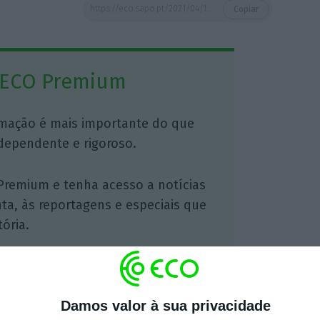
https://eco.sapo.pt/2021/04/16/banco-de-portugal-vai-acelerar-reconducao-dos-gestores-da-banca/
Copiar
 ECO Premium
mação é mais importante do que
dependente e rigoroso.
Premium e tenha acesso a notícias
nta, às reportagens e especiais que
ória.
 de apoiar o ECO e os seus
artida é o jornalismo independente,
Damos valor à sua privacidade