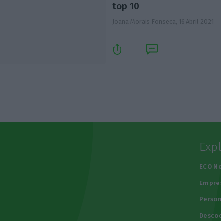
top 10
Joana Morais Fonseca,
16 Abril 2021
Exp
e
ECO N
Empre
Person
Descod