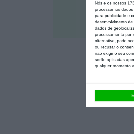
Nós e os nossos 17
processamos dados p
para publicidade e 
desenvolvimento de 
Veja 
dados de geolocaliza
processamento por n
alternativa, pode ac
ou recusar o consen
não exigir o seu co
serão aplicadas apen
qualquer momento vol
M