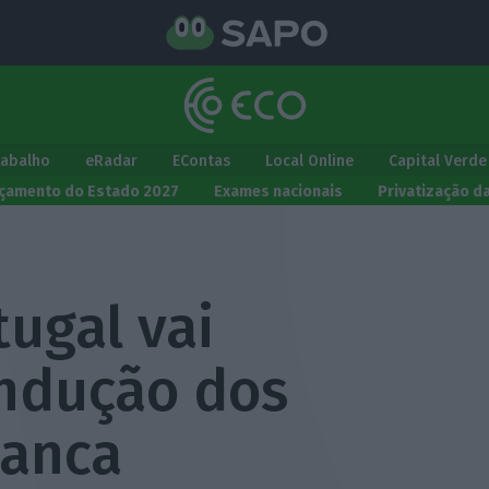
rabalho
eRadar
EContas
Local Online
Capital Verde
çamento do Estado 2027
Exames nacionais
Privatização d
ugal vai
ondução dos
banca