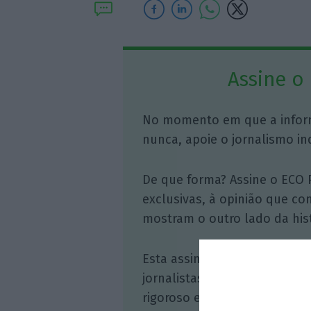
Assine o
No momento em que a infor
nunca, apoie o jornalismo in
De que forma? Assine o ECO 
exclusivas, à opinião que co
mostram o outro lado da hist
Esta assinatura é uma forma
jornalistas. A nossa contrap
rigoroso e credível.