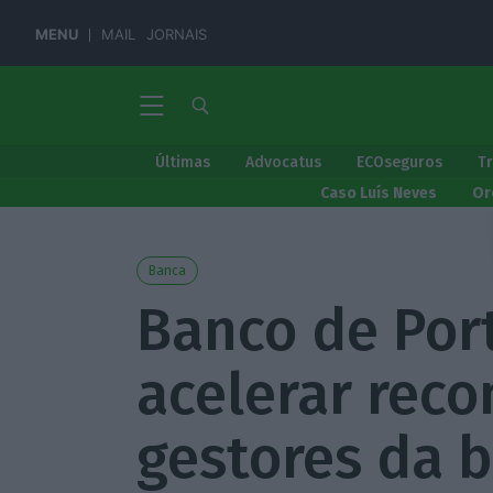
MENU
MAIL
JORNAIS
Últimas
Advocatus
ECOseguros
T
Caso Luís Neves
Or
Banca
Banco de Port
acelerar rec
gestores da 