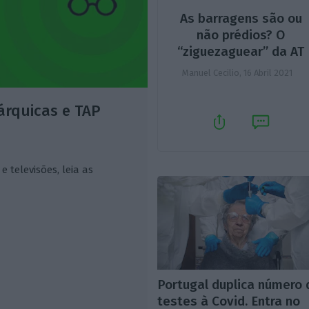
As barragens são ou
não prédios? O
“ziguezaguear” da AT
Manuel Cecilio,
16 Abril 2021
árquicas e TAP
e televisões, leia as
Portugal duplica número 
testes à Covid. Entra no