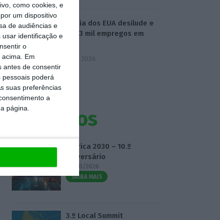
vo, como cookies, e
por um dispositivo
Economia dos EUA desilude e
sa de audiências e
perde 23 mil empregos em
usar identificação e
julho
nsentir o
o acima. Em
7 Agosto 2026
s antes de consentir
 pessoais poderá
s suas preferências
 consentimento a
da página.
Eventos
Fábrica 2030 – 10.º
Aniversário
14/10/2026
SAIBA MAIS
3.º Local Summit