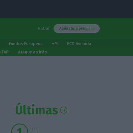
Entrar
Assinatura premium
Fundos Europeus
+M
ECO Avenida
a TAP
Ataque ao Irão
Últimas
12:06