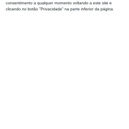
consentimento a qualquer momento voltando a este site e
Arsenal, Chelsea, Liverpool, Manchester City,
clicando no botão "Privacidade" na parte inferior da página.
Manchester United, Tottenham, Real Madrid,
Barcelona, Atlético Madrid, AC Milan, Inter
Milão e Juventus são, por enquanto, os 12
clubes fundadores desta iniciativa. A
organização prevê um total de 15 clubes
fundadores e cinco clubes “convidados” por
ano em função do desempenho desportivo.
Florentino Perez, presidente do Real Madrid,
é o presidente da Superliga, tendo Andrea
Agneli (Juventus) e Joel Glazer (Manchester
United) como vice-presidentes.
Em reação, a
UEFA já anunciou que vai excluir
todos os clubes que integrem a Superliga e diz