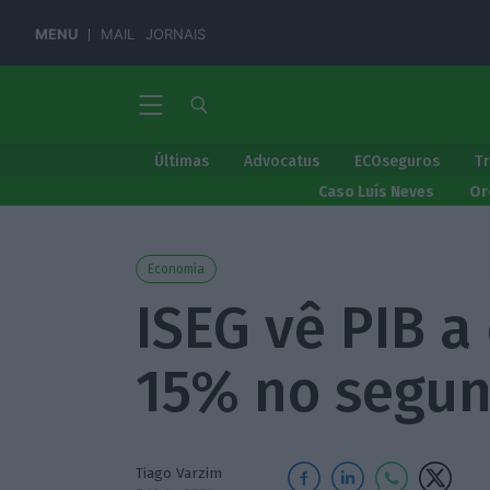
MENU
MAIL
JORNAIS
Últimas
Advocatus
ECOseguros
T
Caso Luís Neves
Or
Economia
ISEG vê PIB a
15% no segun
Tiago Varzim