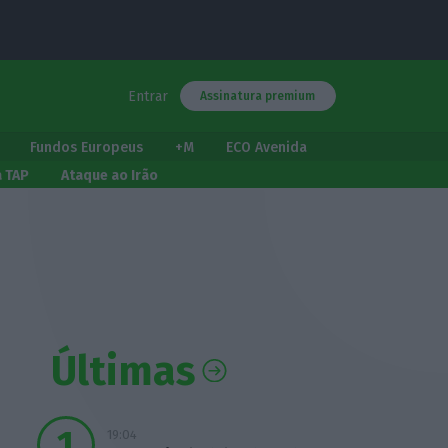
Entrar
Assinatura premium
Fundos Europeus
+M
ECO Avenida
a TAP
Ataque ao Irão
Últimas
19:04