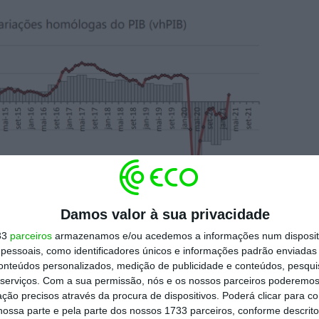
Damos valor à sua privacidade
33
parceiros
armazenamos e/ou acedemos a informações num dispositi
essoais, como identificadores únicos e informações padrão enviadas 
conteúdos personalizados, medição de publicidade e conteúdos, pesqui
no “cenário plausível de controlo da
serviços.
Com a sua permissão, nós e os nossos parceiros poderemos 
ção precisos através da procura de dispositivos. Poderá clicar para co
regressar a um “crescimento mais regular e
ossa parte e pela parte dos nossos 1733 parceiros, conforme descrit