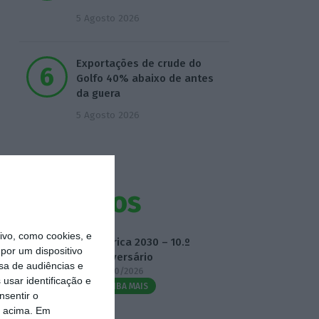
5 Agosto 2026
Exportações de crude do
Golfo 40% abaixo de antes
da guera
5 Agosto 2026
Eventos
vo, como cookies, e
Fábrica 2030 – 10.º
por um dispositivo
Aniversário
sa de audiências e
14/10/2026
usar identificação e
SAIBA MAIS
nsentir o
o acima. Em