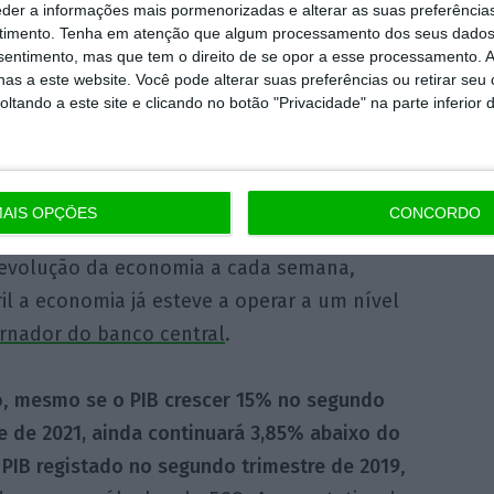
.
“Admite-se que a resposta da economia será,
eder a informações mais pormenorizadas e alterar as suas preferência
timento.
Tenha em atenção que algum processamento dos seus dados
busta,
mas, entre os principais setores da
nsentimento, mas que tem o direito de se opor a esse processamento. A
turístico aparenta maior incerteza,
tor
as a este website. Você pode alterar suas preferências ou retirar seu
nta do que noutros setores, sobretudo tendo
tando a este site e clicando no botão "Privacidade" na parte inferior 
a para a evolução da economia portuguesa no
AIS OPÇÕES
CONCORDO
 de atividade económica do Banco de
a evolução da economia a cada semana,
il a economia já esteve a operar a um nível
rnador do banco central
.
o,
mesmo se o PIB crescer 15% no segundo
e de 2021, ainda continuará 3,85% abaixo do
 PIB registado no segundo trimestre de 2019
,