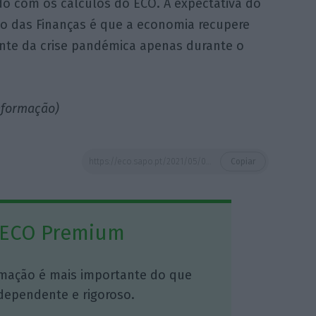
do com os cálculos do ECO. A expectativa do
io das Finanças é que a economia recupere
nte da crise pandémica apenas durante o
informação)
https://eco.sapo.pt/2021/05/07/iseg-ve-pib-a-disparar-ate-15-no-segundo-trimestre/
Copiar
 ECO Premium
mação é mais importante do que
dependente e rigoroso.