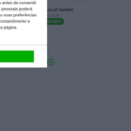
s antes de consentir
 pessoais poderá
3.º Local Summit
s suas preferências
07/10/2026
 consentimento a
SAIBA MAIS
da página.