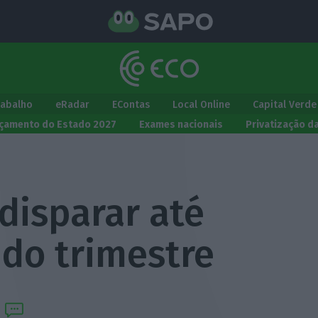
rabalho
eRadar
EContas
Local Online
Capital Verde
çamento do Estado 2027
Exames nacionais
Privatização d
 disparar até
do trimestre