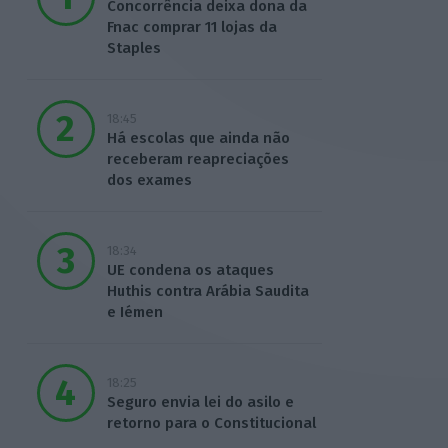
Concorrência deixa dona da
Fnac comprar 11 lojas da
Staples
18:45
Há escolas que ainda não
receberam reapreciações
dos exames
18:34
UE condena os ataques
Huthis contra Arábia Saudita
e Iémen
18:25
Seguro envia lei do asilo e
retorno para o Constitucional