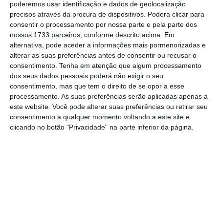
poderemos usar identificação e dados de geolocalização
precisos através da procura de dispositivos. Poderá clicar para
consentir o processamento por nossa parte e pela parte dos
Foi há três meses que a Cofina anunciou a
nossos 1733 parceiros, conforme descrito acima. Em
intenção de exercer o direito de preferência
alternativa, pode aceder a informações mais pormenorizadas e
para comprar 16,7% da distribuidora Vasp à
alterar as suas preferências antes de consentir ou recusar o
consentimento.
Tenha em atenção que algum processamento
Impresa, para ficar com 50% do capital da
dos seus dados pessoais poderá não exigir o seu
empresa, sendo o remanescente dividido
consentimento, mas que tem o direito de se opor a esse
entre a Global Media e a Páginas Civilizadas.
processamento. As suas preferências serão aplicadas apenas a
este website. Você pode alterar suas preferências ou retirar seu
consentimento a qualquer momento voltando a este site e
No início do ano, a Impresa anunciou a
clicando no botão "Privacidade" na parte inferior da página.
celebração de contratos-promessa com a
Páginas Civilizadas – empresa do Grupo Bel,
do empresário Marco Galinha, acionista da
Global Media – para a venda das suas
posições acionistas na Vasp e na agência de
notícias Lusa.