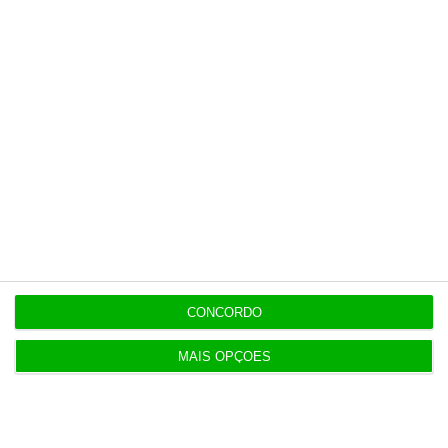
Polícia espanhola já pede passaporte a viajantes
de Itália
14:22
Honda HR-V: a razão vence a moda no trânsito e
nas férias
12:34
Eclipse. Dos óculos grátis aos telescópios de 12
mil euros
CONCORDO
12:09
Benfica lança petição pela suspensão dos direitos
MAIS OPÇÕES
de TV
11:49