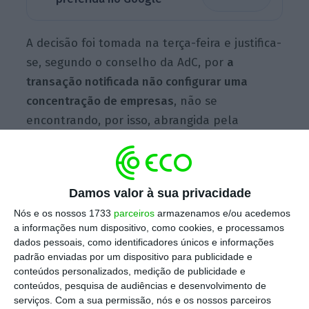
A decisão foi tomada na terça-feira e justifica-
se, segundo o conselho da AdC, por
a
transação notificada não configurar uma
concentração de empresas
, não se
encontrando, por isso, abrangida pela
obrigação de notificação prévia.
A Cofina exerceu o direito de preferência para
Damos valor à sua privacidade
adquirir à Impresa 16,67% do capital da Vasp,
Nós e os nossos 1733
parceiros
armazenamos e/ou acedemos
a informações num dispositivo, como cookies, e processamos
por 1,05 milhões de euros, passando o
grupo
dados pessoais, como identificadores únicos e informações
de Paulo Fernandes a controlar 50% do capital
padrão enviadas por um dispositivo para publicidade e
da empresa distribuidora de publicações
,
conteúdos personalizados, medição de publicidade e
conteúdos, pesquisa de audiências e desenvolvimento de
ficando os restantes 50% nas mãos da Global
serviços.
Com a sua permissão, nós e os nossos parceiros
Media e da Páginas Civilizadas.