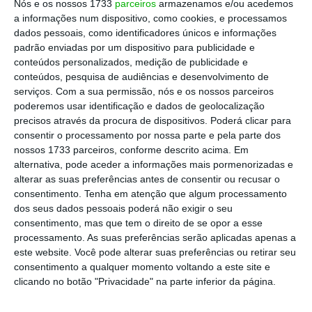
Nós e os nossos 1733
parceiros
armazenamos e/ou acedemos
Ler Mais
a informações num dispositivo, como cookies, e processamos
dados pessoais, como identificadores únicos e informações
padrão enviadas por um dispositivo para publicidade e
O plano original era que durasse até ao início
conteúdos personalizados, medição de publicidade e
conteúdos, pesquisa de audiências e desenvolvimento de
de maio, mas esta fase está a funcionar de
serviços.
Com a sua permissão, nós e os nossos parceiros
forma diferente. Nas duas primeiras fases, o
poderemos usar identificação e dados de geolocalização
programa era aberto a todos, mas
desta vez
precisos através da procura de dispositivos. Poderá clicar para
consentir o processamento por nossa parte e pela parte dos
diz respeito apenas a rescisões e reformas e é
nossos 1733 parceiros, conforme descrito acima. Em
direcionado a quem preenche determinados
alternativa, pode aceder a informações mais pormenorizadas e
critérios
de produtividade/absentismo,
alterar as suas preferências antes de consentir ou recusar o
consentimento.
Tenha em atenção que algum processamento
experiência, contributo, custo e habilitações
.
dos seus dados pessoais poderá não exigir o seu
Aliás, este modelo com base num “algoritmo”
consentimento, mas que tem o direito de se opor a esse
definido por uma consultora tem sido alvo de
processamento. As suas preferências serão aplicadas apenas a
este website. Você pode alterar suas preferências ou retirar seu
críticas por parte dos sindicatos.
consentimento a qualquer momento voltando a este site e
clicando no botão "Privacidade" na parte inferior da página.
Quem foi “convidado” a aderir está a ter