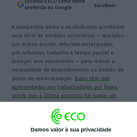
Escolha o ECO como fonte
›
Escolher
preferida no Google
A companhia aérea e os sindicatos acordaram
uma série de medidas voluntárias — rescisões
por mútuo acordo, reformas antecipadas,
pré-reformas, trabalho a tempo parcial e
licenças sem vencimento — para reduzir a
necessidade de despedimentos no âmbito do
plano de reestruturação.
Estas têm sido
apresentadas aos trabalhadores por fases,
sendo que a última arrancou há quase um
mês.
Damos valor à sua privacidade
TAP vai avançar com pedido de insolvência da
Groundforce