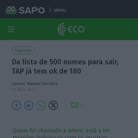
MENU
Empresas
Da lista de 500 nomes para sair,
TAP já tem ok de 180
Leonor Mateus Ferreira
15 Maio 2021
1
Quem foi chamado a aderir, está a ter
reuniões individuais com os recursos