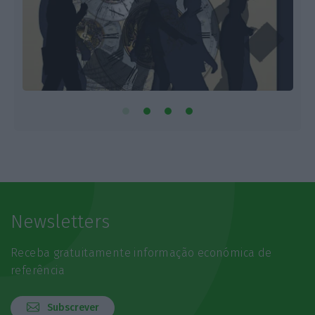
Newsletters
Receba gratuitamente informação económica de
referência
Subscrever