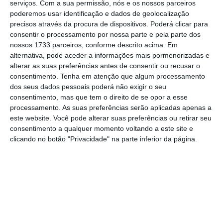
serviços.
Com a sua permissão, nós e os nossos parceiros
“precisamente no momento” em que o país
poderemos usar identificação e dados de geolocalização
precisos através da procura de dispositivos. Poderá clicar para
atravessa uma crise financeira, o que obriga
consentir o processamento por nossa parte e pela parte dos
“a ter uma certa contenção no que diz
nossos 1733 parceiros, conforme descrito acima. Em
respeito a futuros investimentos”.
alternativa, pode aceder a informações mais pormenorizadas e
alterar as suas preferências antes de consentir ou recusar o
consentimento.
Tenha em atenção que algum processamento
No entanto, “pareceu-nos, de qualquer
dos seus dados pessoais poderá não exigir o seu
forma, que não poderíamos esperar mais
consentimento, mas que tem o direito de se opor a esse
processamento. As suas preferências serão aplicadas apenas a
antes de abrir essa discussão pública sobre
este website. Você pode alterar suas preferências ou retirar seu
quanto deveriam ser as obrigações da RTP no
consentimento a qualquer momento voltando a este site e
âmbito do contrato de concessão e em que
clicando no botão "Privacidade" na parte inferior da página.
sentido deveríamos apontar essa revisão”,
prosseguiu.
“Agora, o
reforço desse financiamento é aquilo
para que nós vamos trabalhar no Orçamento
do Estado dos próximos anos
e, portanto,