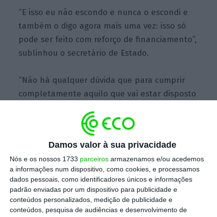
“E isso eu não escondo e nunca o escondi e
também o digo agora mais uma vez: isso só
pode ser feito com reforço de financiamento”,
sublinhou o secretário de Estado.
“Não há qualquer dúvida que para cumprir
completamente aquilo que vai estar disposto
no futuro contrato de concessão, a
RTP
precisa de um reforço do seu financiamento e
de um reforço orçamental
“, reiterou Nuno
Damos valor à sua privacidade
Artur Silva.
Nós e os nossos 1733
parceiros
armazenamos e/ou acedemos
a informações num dispositivo, como cookies, e processamos
Questionado sobre de onde virá esse reforço,
dados pessoais, como identificadores únicos e informações
o secretário de Estado disse que “há várias
padrão enviadas por um dispositivo para publicidade e
conteúdos personalizados, medição de publicidade e
maneiras de o fazer”, salientando que o
conteúdos, pesquisa de audiências e desenvolvimento de
contrato está em discussão pública