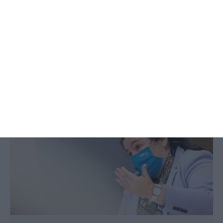
Reforço da Saúde leva a aumento
de 3% na Função Pública
Leonor Mateus Ferreira,
17 Maio 2021