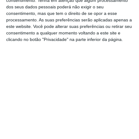
consentimento.
Tenha em atenção que algum processamento
dos seus dados pessoais poderá não exigir o seu
destacando tratar-se de “muito dinheiro em
consentimento, mas que tem o direito de se opor a esse
receitas extra” que poderia ser usado “como
processamento. As suas preferências serão aplicadas apenas a
contribuição” para fazer face à crise gerada
este website. Você pode alterar suas preferências ou retirar seu
consentimento a qualquer momento voltando a este site e
pela pandemia de covid-19.
clicando no botão "Privacidade" na parte inferior da página.
No dia de lançamento do Observatório Fiscal
da UE, a estrutura divulga este estudo sobre
“A cobrança do défice fiscal das empresas
multinacionais”, com simulações sobre futura
cobrança sobre os lucros destas sociedades –
como ‘gigantes’ tecnológicas –, que
atualmente domiciliam as receitas onde lhes
é mais favorável em termos fiscais.
O organismo precisa no relatório que
uma
taxa de 25% sobre os lucros das