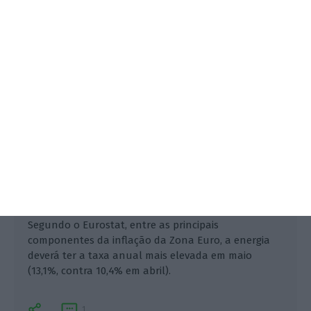
Lusa,
1 Junho 2021
Segundo o Eurostat, entre as principais
componentes da inflação da Zona Euro, a energia
deverá ter a taxa anual mais elevada em maio
(13,1%, contra 10,4% em abril).
1