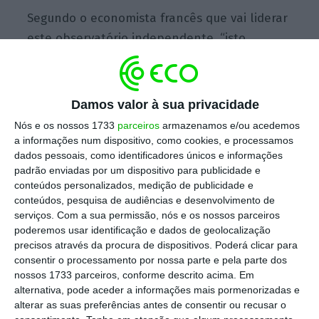
Segundo o economista francês que vai liderar
este observatório independente, “isto
representaria um aumento de 50% face ao
que [a UE] coleta atualmente com receitas do
imposto sobre as sociedades”.
Damos valor à sua privacidade
Nós e os nossos 1733
parceiros
armazenamos e/ou acedemos
“Hoje em dia, as receitas do imposto sobre as
a informações num dispositivo, como cookies, e processamos
dados pessoais, como identificadores únicos e informações
sociedades na UE são de cerca de 340 mil
padrão enviadas por um dispositivo para publicidade e
milhões de euros e
aumentariam para mais de
conteúdos personalizados, medição de publicidade e
500 mil milhões de euros
” por ano com uma
conteúdos, pesquisa de audiências e desenvolvimento de
serviços.
Com a sua permissão, nós e os nossos parceiros
taxação de 25% aos lucros das multinacionais,
poderemos usar identificação e dados de geolocalização
acrescentou.
precisos através da procura de dispositivos. Poderá clicar para
consentir o processamento por nossa parte e pela parte dos
nossos 1733 parceiros, conforme descrito acima. Em
Gabriel Zucman observa que este
é “um
alternativa, pode aceder a informações mais pormenorizadas e
aumento de cerca de 1,2% do PIB [produto
alterar as suas preferências antes de consentir ou recusar o
interno bruto] na cobrança de impostos na UE
”,