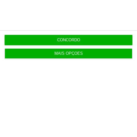
Últimas
EM ATUALIZAÇÃO
14:07
Luís Neves “desejoso de conhecer resultados da
auditoria”
CONCORDO
13:54
MAIS OPÇÕES
Jeff Bezos perto de comprar participação no
Liverpool
13:39
Prémio salarial de 2026 começa a ser pago hoje
aos jovens
13:26
Concorrência notificada da compra do Grupo
Retail