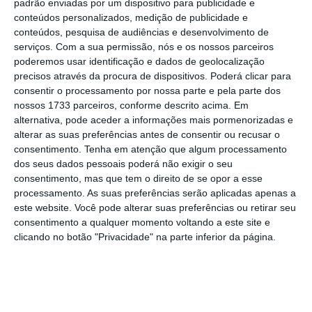
padrão enviadas por um dispositivo para publicidade e
um processo de despedimento coletivo”
,
conteúdos personalizados, medição de publicidade e
conteúdos, pesquisa de audiências e desenvolvimento de
lamentou a estrutura sindical, precisando, em
serviços.
Com a sua permissão, nós e os nossos parceiros
resposta à
Lusa
, que esta decisão abrange,
poderemos usar identificação e dados de geolocalização
até agora, 47 trabalhadores.
precisos através da procura de dispositivos. Poderá clicar para
consentir o processamento por nossa parte e pela parte dos
nossos 1733 parceiros, conforme descrito acima. Em
alternativa, pode aceder a informações mais pormenorizadas e
Representante da TAP permite ouvir de perto os
alterar as suas preferências antes de consentir ou recusar o
trabalhadores
consentimento.
Tenha em atenção que algum processamento
Ler Mais
dos seus dados pessoais poderá não exigir o seu
consentimento, mas que tem o direito de se opor a esse
processamento. As suas preferências serão aplicadas apenas a
O sindicato lembrou que o Código do
este website. Você pode alterar suas preferências ou retirar seu
Trabalho determina que, no final do período
consentimento a qualquer momento voltando a este site e
de suspensão,
os direitos, deveres e garantias
clicando no botão "Privacidade" na parte inferior da página.
“das partes decorrentes da efetiva prestação
de trabalho” têm que ser restabelecidos, caso
contrário a empresa incorre numa