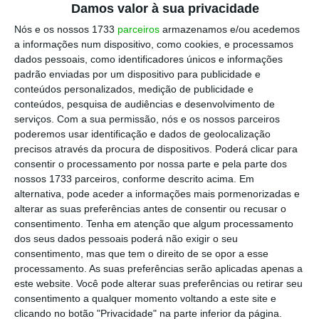
O índice de referência
S&P 500 soma 0,08%,
Damos valor à sua privacidade
para 4.435,86 pontos
, enquanto o industrial
Nós e os nossos 1733
parceiros
armazenamos e/ou acedemos
Dow Jones valoriza 0,04%, para 35.115,08
a informações num dispositivo, como cookies, e processamos
dados pessoais, como identificadores únicos e informações
pontos. Ao mesmo tempo, o tecnológico
padrão enviadas por um dispositivo para publicidade e
Nasdaq avança 0,18%, para 14.887,10 pontos.
conteúdos personalizados, medição de publicidade e
conteúdos, pesquisa de audiências e desenvolvimento de
serviços.
Com a sua permissão, nós e os nossos parceiros
poderemos usar identificação e dados de geolocalização
A Apple avança 0,18% para 146,35 dólares,
precisos através da procura de dispositivos. Poderá clicar para
enquanto a Amazon soma 0,13% para 3.346,18
consentir o processamento por nossa parte e pela parte dos
dólares, enquanto a Alphabet, dona da
nossos 1733 parceiros, conforme descrito acima. Em
alternativa, pode aceder a informações mais pormenorizadas e
Google, valoriza 0,19% para 2.765,27 dólares.
alterar as suas preferências antes de consentir ou recusar o
consentimento.
Tenha em atenção que algum processamento
Em foco nesta sessão vai estar a votação no
dos seus dados pessoais poderá não exigir o seu
consentimento, mas que tem o direito de se opor a esse
Senado de um novo um plano de
processamento. As suas preferências serão aplicadas apenas a
investimento em infraestruturas nos EUA, que
este website. Você pode alterar suas preferências ou retirar seu
visa a remodelação de estradas, pontes,
consentimento a qualquer momento voltando a este site e
clicando no botão "Privacidade" na parte inferior da página.
infraestrutura energética, transportes