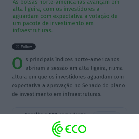
As bolsas norte-americanas avançam em
alta ligeira, com os investidores a
aguardam com expectativa a votação de
um pacote de investimento em
infraestruturas.
O
s principais índices norte-americanos
abriram a sessão em alta ligeira, numa
altura em que os investidores aguardam com
expectativa a aprovação no Senado do plano
de investimento em infraestruturas.
Escolha o ECO como fonte
›
Escolher
preferida no Google