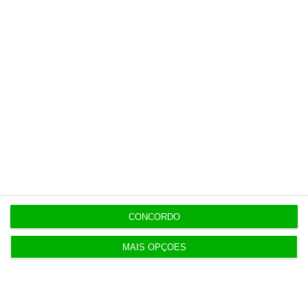
Últimas
15:17
Polícia espanhola já pede passaporte a viajantes
de Itália
14:22
Honda HR-V: a razão vence a moda no trânsito e
nas férias
CONCORDO
12:34
Eclipse. Dos óculos grátis aos telescópios de 12
mil euros
MAIS OPÇÕES
12:09
Benfica lança petição pela suspensão dos direitos