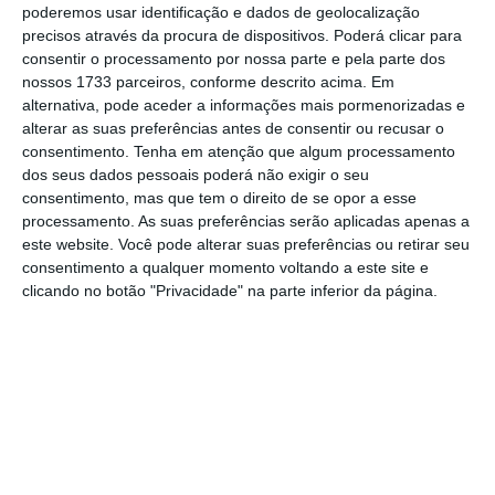
na lei publicada esta sexta-feira em Diário da
poderemos usar identificação e dados de geolocalização
República
, que transpõe diretivas europeias
precisos através da procura de dispositivos. Poderá clicar para
consentir o processamento por nossa parte e pela parte dos
sobre a utilização de informações financeiras.
nossos 1733 parceiros, conforme descrito acima. Em
alternativa, pode aceder a informações mais pormenorizadas e
alterar as suas preferências antes de consentir ou recusar o
A unidade em causa
tem de responder aos
consentimento.
Tenha em atenção que algum processamento
pedidos “no mais curto prazo possível”.
No
dos seus dados pessoais poderá não exigir o seu
consentimento, mas que tem o direito de se opor a esse
entanto, existem duas situações nas quais
processamento. As suas preferências serão aplicadas apenas a
não é obrigada a partilhar essa informação.
este website. Você pode alterar suas preferências ou retirar seu
consentimento a qualquer momento voltando a este site e
clicando no botão "Privacidade" na parte inferior da página.
UE propõe agência para combater branqueamento
de capitais
Ler Mais
Por um lado, não tem de cooperar quando
“existirem razões objetivas para presumir que