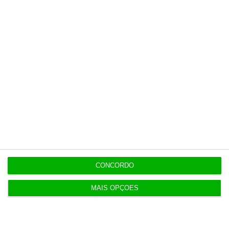
6 Agosto 2026
Executivos da FIFA pressionados a aprovar plano
de Infantino
6 Agosto 2026
Portugal com 680 óbitos em excesso em três
períodos do verão
6 Agosto 2026
Seguro: “inaceitável” que Estado se demita do
apoio social
CONCORDO
6 Agosto 2026
Praias com “impactos significativos” devido ao
MAIS OPÇÕES
mau tempo