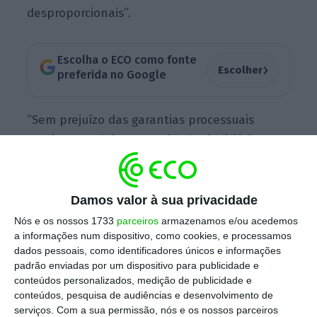
desproporcionais”.
Escolha o ECO como fonte
›
Escolher
preferida no Google
“Sem prejuízo das garantias processuais
previstas na lei, as autoridades judiciárias, o
DCIAP, a PJ e o Gabinete de Recuperação de
Ativos (GRA) podem solicitar e receber
informações financeiras ou análises
Damos valor à sua privacidade
financeiras da Unidade de Informação
Nós e os nossos 1733
parceiros
armazenamos e/ou acedemos
a informações num dispositivo, como cookies, e processamos
Financeira,
contanto que essas informações
dados pessoais, como identificadores únicos e informações
ou análises sejam necessárias, caso a caso, à
padrão enviadas por um dispositivo para publicidade e
prevenção, deteção, investigação ou
conteúdos personalizados, medição de publicidade e
conteúdos, pesquisa de audiências e desenvolvimento de
repressão de infrações penais graves
“,
lê-se
serviços.
Com a sua permissão, nós e os nossos parceiros