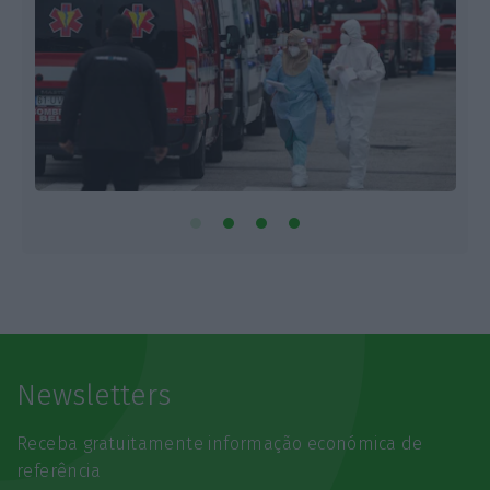
Newsletters
Receba gratuitamente informação económica de
referência