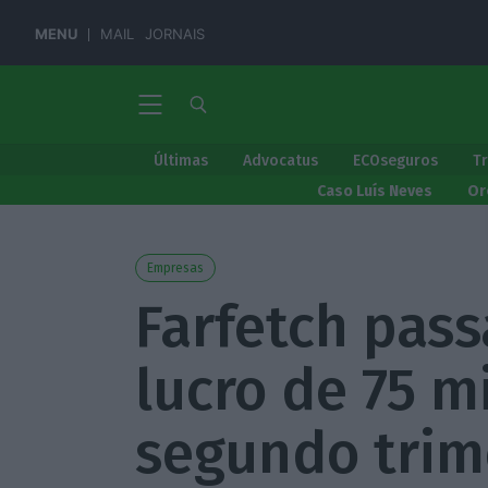
MENU
MAIL
JORNAIS
Últimas
Advocatus
ECOseguros
T
Caso Luís Neves
Or
Empresas
Farfetch pass
lucro de 75 m
segundo trim