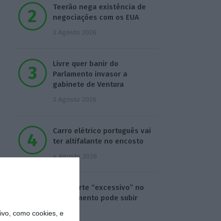
Teerão nega existência de
negociações com os EUA
3 Agosto 2026
Livre quer banir do
Parlamento invasor a
gabinete de Ventura
3 Agosto 2026
Carro elétrico português vai
ter altifalante no encosto
4 Agosto 2026
Gás. Corte “excessivo” no
investimento pode subir
custos
vo, como cookies, e