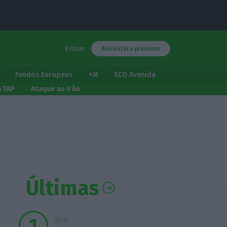
Entrar
Assinatura premium
Fundos Europeus
+M
ECO Avenida
a TAP
Ataque ao Irão
Últimas
20:14