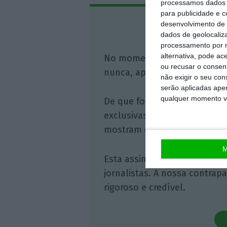
processamos dados p
para publicidade e 
Assine o
desenvolvimento de 
dados de geolocaliza
processamento por n
alternativa, pode ac
No momento em que a infor
ou recusar o consen
nunca, apoie o jornalismo in
não exigir o seu co
serão aplicadas apen
qualquer momento vol
De que forma? Assine o ECO 
exclusivas, à opinião que co
mostram o outro lado da hist
M
Esta assinatura é uma forma
jornalistas. A nossa contrap
rigoroso e credível.