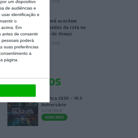
5 Agosto 2026
por um dispositivo
sa de audiências e
usar identificação e
Irão e Omã acordam
nsentir o
coordenadas da rota no
o acima. Em
Estreito de Ormuz
s antes de consentir
 pessoais poderá
5 Agosto 2026
s suas preferências
 consentimento a
da página.
Eventos
Fábrica 2030 – 10.º
Aniversário
14/10/2026
SAIBA MAIS