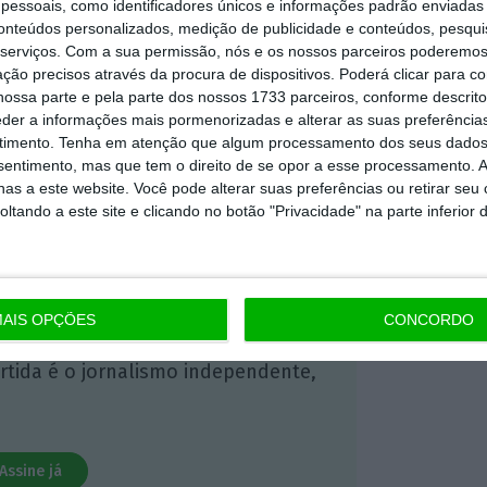
essoais, como identificadores únicos e informações padrão enviadas 
conteúdos personalizados, medição de publicidade e conteúdos, pesqui
 ECO Premium
serviços.
Com a sua permissão, nós e os nossos parceiros poderemos 
ção precisos através da procura de dispositivos. Poderá clicar para co
ossa parte e pela parte dos nossos 1733 parceiros, conforme descrit
eder a informações mais pormenorizadas e alterar as suas preferência
mação é mais importante do que
timento.
Tenha em atenção que algum processamento dos seus dados
dependente e rigoroso.
nsentimento, mas que tem o direito de se opor a esse processamento. A
as a este website. Você pode alterar suas preferências ou retirar seu
tando a este site e clicando no botão "Privacidade" na parte inferior 
Premium e tenha acesso a notícias
nta, às reportagens e especiais que
ória.
AIS OPÇÕES
CONCORDO
 de apoiar o ECO e os seus
artida é o jornalismo independente,
Assine já