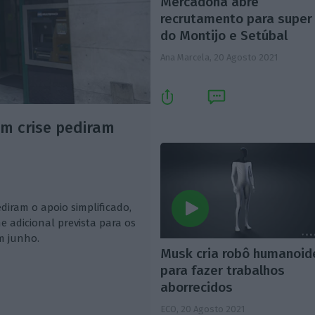
Mercadona abre
recrutamento para super
do Montijo e Setúbal
Ana Marcela,
20 Agosto 2021
m crise pediram
iram o apoio simplificado,
e adicional prevista para os
m junho.
Musk cria robô humanoid
para fazer trabalhos
aborrecidos
ECO,
20 Agosto 2021