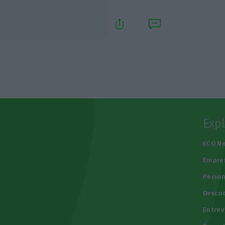
Exp
e
ECO N
Empre
Person
Descod
Entrev