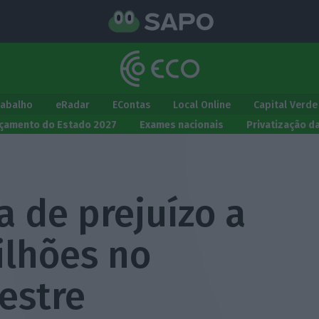
rabalho
eRadar
EContas
Local Online
Capital Verde
çamento do Estado 2027
Exames nacionais
Privatização d
a de prejuízo a
ilhões no
estre