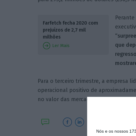
Perante 
Farfetch fecha 2020 com
executi
prejuízos de 2,7 mil
“surpree
milhões
que dep
Ler Mais
regress
mostrare
Para o terceiro trimestre, a empresa l
operacional positivo de aproximadame
no valor das mercadorias entre 30% e
Nós e os nossos 17