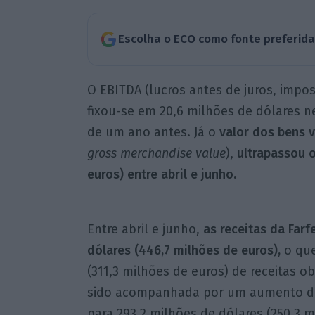
Escolha o ECO como fonte preferid
O EBITDA (lucros antes de juros, impo
fixou-se em 20,6 milhões de dólares n
de um ano antes. Já o
valor dos bens 
gross merchandise value
),
ultrapassou o
euros) entre abril e junho.
Entre abril e junho,
as receitas da Farf
dólares (446,7 milhões de euros),
o qu
(311,3 milhões de euros) de receitas 
sido acompanhada por um aumento do
para 293,2 milhões de dólares (250,3 m