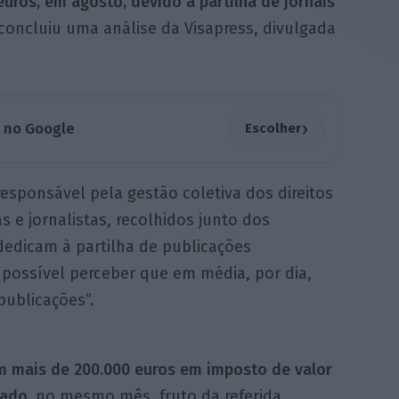
euros, em agosto, devido à partilha de jornais
 concluiu uma análise da Visapress, divulgada
›
a no Google
Escolher
sponsável pela gestão coletiva dos direitos
s e jornalistas, recolhidos junto dos
dedicam à partilha de publicações
 possível perceber que em média, por dia,
publicações”.
m mais de 200.000 euros em imposto de valor
dado,
no mesmo mês, fruto da referida