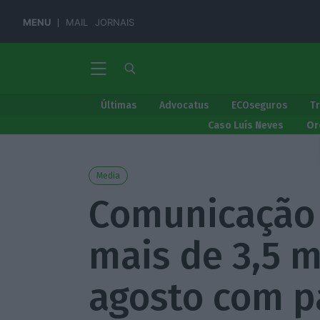
MENU
MAIL
JORNAIS
Últimas
Advocatus
ECOseguros
T
Caso Luís Neves
Or
Media
Comunicação 
mais de 3,5 
agosto com p