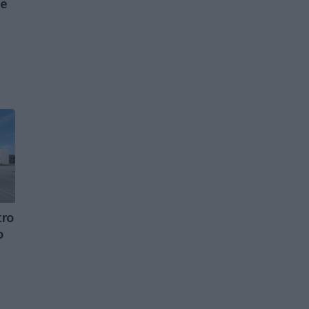
te
tro
o