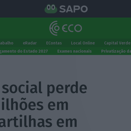
rabalho
eRadar
EContas
Local Online
Capital Verde
çamento do Estado 2027
Exames nacionais
Privatização d
social perde
milhões em
artilhas em