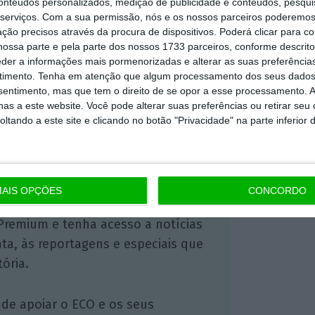
conteúdos personalizados, medição de publicidade e conteúdos, pesqui
serviços.
Com a sua permissão, nós e os nossos parceiros poderemos 
ção precisos através da procura de dispositivos. Poderá clicar para co
ossa parte e pela parte dos nossos 1733 parceiros, conforme descrit
https://eco.sapo.pt/2021/09/06/comunicacao-social-perde-mais-de-35-milhoes-em-agosto-com-partilhas-em-redes-sociais/
Copiar
eder a informações mais pormenorizadas e alterar as suas preferência
timento.
Tenha em atenção que algum processamento dos seus dados
nsentimento, mas que tem o direito de se opor a esse processamento. A
as a este website. Você pode alterar suas preferências ou retirar seu
 ECO Premium
tando a este site e clicando no botão "Privacidade" na parte inferior 
mação é mais importante do que
dependente e rigoroso.
AIS OPÇÕES
CONCORDO
Premium e tenha acesso a notícias
nta, às reportagens e especiais que
ória.
 de apoiar o ECO e os seus