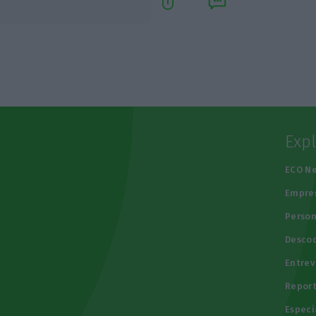
Exp
e
ECO N
Empre
Person
Descod
Entrev
Repor
Especi