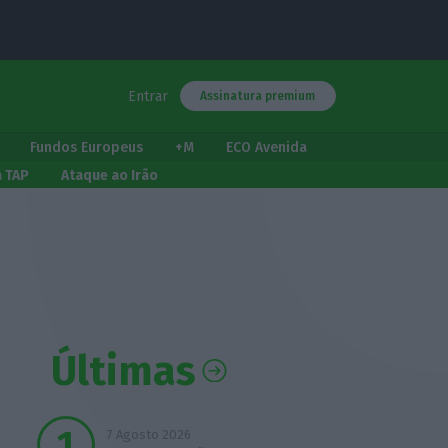
Entrar
Assinatura premium
Fundos Europeus
+M
ECO Avenida
a TAP
Ataque ao Irão
Últimas
7 Agosto 2026