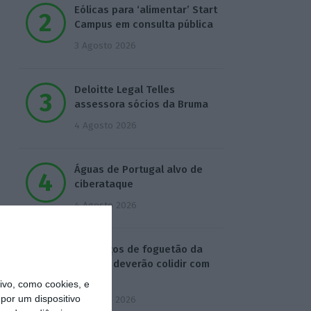
Eólicas para ‘alimentar’ Start
Campus em consulta pública
3 Agosto 2026
Deloitte Legal Telles
assessora sócios da Bruma
4 Agosto 2026
Águas de Portugal alvo de
ciberataque
4 Agosto 2026
Destroços de foguetão da
SpaceX deverão colidir com
Lua
vo, como cookies, e
por um dispositivo
5 Agosto 2026