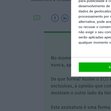
para publicidade e 
desenvolvimento de 
dados de geolocaliza
processamento por n
alternativa, pode ac
ou recusar o consen
não exigir o seu co
serão aplicadas apen
Assine o
qualquer momento vol
No momento em que a infor
nunca, apoie o jornalismo in
M
De que forma? Assine o ECO 
exclusivas, à opinião que co
mostram o outro lado da hist
Esta assinatura é uma forma