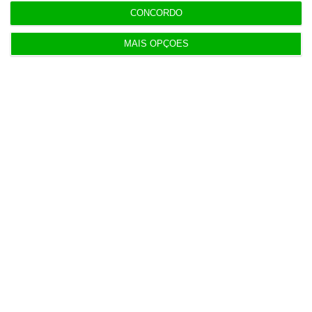
Força Aérea tem 6,7 milhões para fornecimento
CONCORDO
alimentar
MAIS OPÇÕES
15:14
Nors fica com camiões e autocarros da Volvo na
região Centro
Populares
Neuraspace “em conversações” com Força Aérea
para instalar radar em base aérea
5 Agosto 2026