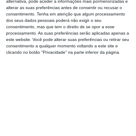
Nesse contexto, António Costa garante que
alternativa, pode aceder a informações mais pormenorizadas e
alterar as suas preferências antes de consentir ou recusar o
Portugal tem “vacinas suficientes para
consentimento.
Tenha em atenção que algum processamento
qualquer que seja a decisão que venha a ser
dos seus dados pessoais poderá não exigir o seu
tomada
” e que
os centros de vacinação
consentimento, mas que tem o direito de se opor a esse
processamento. As suas preferências serão aplicadas apenas a
existentes vão ser mantidos tal como existem
este website. Você pode alterar suas preferências ou retirar seu
“para dar execução à decisão que venha a ser
consentimento a qualquer momento voltando a este site e
tomada”.
clicando no botão "Privacidade" na parte inferior da página.
Esta informação vem contrariar a indicação
veiculada até então pela
task force.
Questionada pelo ECO em meados de
setembro, a entidade liderada por Henrique
Gouveia e Melo referiu que “
está a ser
desenhado um plano para a desativação
gradual dos CVC
cujo início deverá coincidir
com a meta dos 85% com esquema vacinal