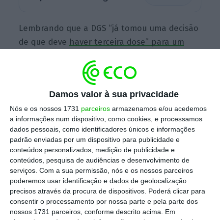
Lembrando que a DGS “já tomou uma decisão
de que deve
haver terceira dose” para um
“conjunto de pessoas que têm
comorbilidades”,
o primeiro-ministro
salientou que, na próxima semana, a Agência
Damos valor à sua privacidade
Europeia de Medicamentos (EMA, na sigla em
Nós e os nossos 1731
parceiros
armazenamos e/ou acedemos
inglês) deverá tomar uma decisão
a informações num dispositivo, como cookies, e processamos
“relativamente a essa terceira dose”.
dados pessoais, como identificadores únicos e informações
padrão enviadas por um dispositivo para publicidade e
conteúdos personalizados, medição de publicidade e
conteúdos, pesquisa de audiências e desenvolvimento de
Se avançar, Costa quer vacinar 3.ª dose antes de
serviços.
Com a sua permissão, nós e os nossos parceiros
dezembro
poderemos usar identificação e dados de geolocalização
Ler Mais
precisos através da procura de dispositivos. Poderá clicar para
consentir o processamento por nossa parte e pela parte dos
nossos 1731 parceiros, conforme descrito acima. Em