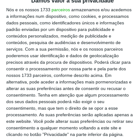
Damos valor à sua privacidade
presença de cerca de 25.000 pessoas na
Nós e os nossos 1733
parceiros
armazenamos e/ou acedemos
sexta-feira, dia 12 de novembro, mas a
a informações num dispositivo, como cookies, e processamos
experiência passada das COP mostra-nos que
dados pessoais, como identificadores únicos e informações
padrão enviadas por um dispositivo para publicidade e
é provável que se estendam até sábado e
conteúdos personalizados, medição de publicidade e
talvez até domingo.
conteúdos, pesquisa de audiências e desenvolvimento de
serviços.
Com a sua permissão, nós e os nossos parceiros
poderemos usar identificação e dados de geolocalização
Qual é o significado da COP26 e a
precisos através da procura de dispositivos. Poderá clicar para
emergência do conceito de uma
consentir o processamento por nossa parte e pela parte dos
“transição justa”?
nossos 1733 parceiros, conforme descrito acima. Em
alternativa, pode aceder a informações mais pormenorizadas e
alterar as suas preferências antes de consentir ou recusar o
Andy Howard, Global Head of Sustainable
consentimento.
Tenha em atenção que algum processamento
Investment comenta:
dos seus dados pessoais poderá não exigir o seu
consentimento, mas que tem o direito de se opor a esse
processamento. As suas preferências serão aplicadas apenas a
“As políticas individuais dos governos ficaram
este website. Você pode alterar suas preferências ou retirar seu
e continuam a ficar muito aquém dos
consentimento a qualquer momento voltando a este site e
compromissos globais assumidos em Paris, e
clicando no botão "Privacidade" na parte inferior da página.