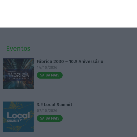
reapreciações amanhã
6 Agosto 2026
Eventos
Fábrica 2030 – 10.º Aniversário
14/10/2026
SAIBA MAIS
3.º Local Summit
07/10/2026
SAIBA MAIS