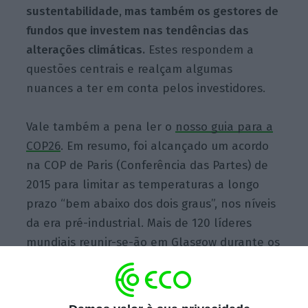
sustentabilidade, mas também os gestores de
fundos que investem nas tendências das
alterações climáticas.
Estes respondem a
questões centrais e realçam algumas
nuances a ter em conta pelos investidores.
Vale também a pena ler o
nosso guia para a
COP26
. Em resumo, foi alcançado um acordo
na COP de Paris (Conferência das Partes) de
2015 para limitar as temperaturas a longo
prazo “bem abaixo dos dois graus”, nos níveis
da era pré-industrial. Mais de 120 líderes
mundiais reunir-se-ão em Glasgow durante os
primeiros dias antes de entregarem o
testemunho aos ministros do ambiente e
outros altos funcionários.
Espera-se a